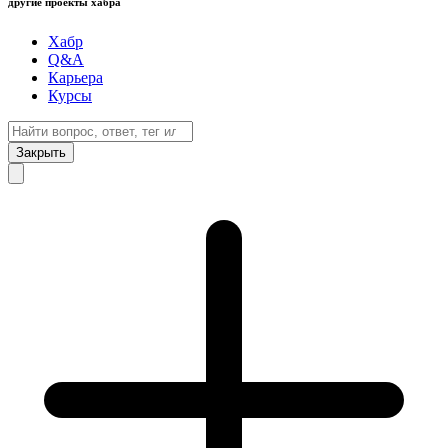
другие проекты хабра
Хабр
Q&A
Карьера
Курсы
Закрыть