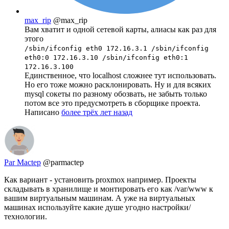
max_rip
@max_rip
Вам хватит и одной сетевой карты, алиасы как раз для
этого
/sbin/ifconfig eth0 172.16.3.1 /sbin/ifconfig
eth0:0 172.16.3.10 /sbin/ifconfig eth0:1
172.16.3.100
Единственное, что localhost сложнее тут использовать.
Но его тоже можно расклонировать. Ну и для всяких
mysql сокеты по разному обозвать, не забыть только
потом все это предусмотреть в сборщике проекта.
Написано
более трёх лет назад
Par Mactep
@parmactep
Как вариант - установить proxmox например. Проекты
складывать в хранилище и монтировать его как /var/www к
вашим виртуальным машинам. А уже на виртуальных
машинах используйте какие душе угодно настройки/
технологии.