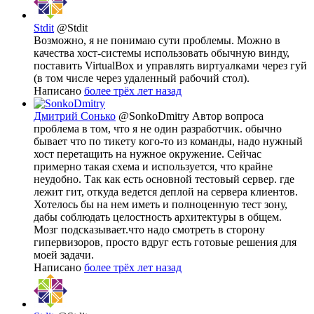
Stdit
@Stdit
Возможно, я не понимаю сути проблемы. Можно в
качества хост-системы использовать обычную винду,
поставить VirtualBox и управлять виртуалками через гуй
(в том числе через удаленный рабочий стол).
Написано
более трёх лет назад
Дмитрий Сонько
@SonkoDmitry
Автор вопроса
проблема в том, что я не один разработчик. обычно
бывает что по тикету кого-то из команды, надо нужный
хост перетащить на нужное окружение. Сейчас
примерно такая схема и используется, что крайне
неудобно. Так как есть основной тестовый сервер. где
лежит гит, откуда ведется деплой на сервера клиентов.
Хотелось бы на нем иметь и полноценную тест зону,
дабы соблюдать целостность архитектуры в общем.
Мозг подсказывает.что надо смотреть в сторону
гипервизоров, просто вдруг есть готовые решения для
моей задачи.
Написано
более трёх лет назад