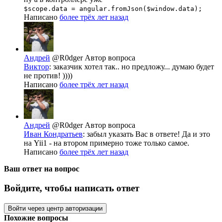
$scope.data = angular.fromJson($window.data);
Написано
более трёх лет назад
Андрей
@R0dger
Автор вопроса
Виктор
: заказчик хотел так.. но предложу... думаю будет
не против! ))))
Написано
более трёх лет назад
Андрей
@R0dger
Автор вопроса
Иван Кондратьев
: забыл указать Вас в ответе! Да и это
на Yii1 - на втором примерно тоже только cамое.
Написано
более трёх лет назад
Ваш ответ на вопрос
Войдите, чтобы написать ответ
Войти через центр авторизации
Похожие вопросы