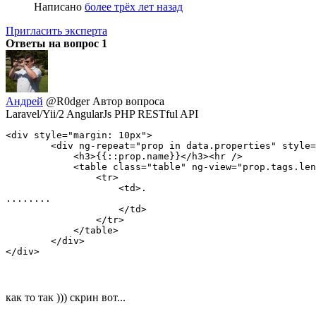
Написано
более трёх лет назад
Пригласить эксперта
Ответы на вопрос
1
Андрей
@R0dger
Автор вопроса
Laravel/Yii/2 AngularJs PHP RESTful API
<div style="margin: 10px">

        <div ng-repeat="prop in data.properties" style=
            <h3>{{::prop.name}}</h3><hr />

            <table class="table" ng-view="prop.tags.len
                <tr>

                    <td>.

........

                    </td>

                </tr>

            </table>

        </div>

</div>
как то так ))) скрин вот...