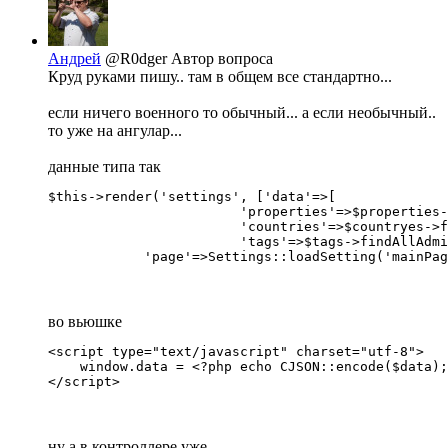
Андрей
@R0dger
Автор вопроса
Круд руками пишу.. там в общем все стандартно...
если ничего военного то обычный... а если необычный..
то уже на ангулар...
данные типа так
$this->render('settings', ['data'=>[

			'properties'=>$properties->findAllAdminAsArray(),

			'countries'=>$countryes->findAllAsArray(),

			'tags'=>$tags->findAllAdminAsArray(),

            'page'=>Settings::loadSetting('mainPag
во вьюшке
<script type="text/javascript" charset="utf-8">

    window.data = <?php echo CJSON::encode($data);
</script>
ну а в контроллере уже