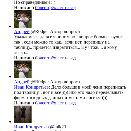
Но справедливый :-)
Написано
более трёх лет назад
Андрей
@R0dger
Автор вопроса
Уважаемые.. да все я понимаю.. вопрос больше звучит
так.. если можно то как.. если нет, перепишу на
таблицу.. придется извратиться... Ну чтож.... а кому
легко...
Написано
более трёх лет назад
Андрей
@R0dger
Автор вопроса
Иван Кондратьев
: Дело больше в моей лени переписать
под таблицу... вот и все )))) ибо это надо переделывать
формат входных данных и местами логику ))))
Написано
более трёх лет назад
Иван Кондратьев
@inik23