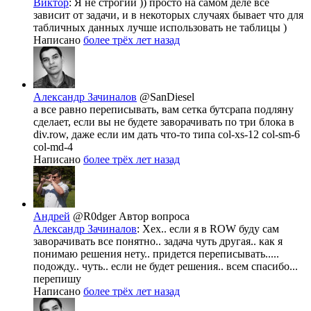
Виктор
: Я не строгий )) просто на самом деле все
зависит от задачи, и в некоторых случаях бывает что для
табличных данных лучше использовать не таблицы )
Написано
более трёх лет назад
Александр Зачиналов
@SanDiesel
а все равно переписывать, вам сетка бутсрапа подляну
сделает, если вы не будете заворачивать по три блока в
div.row, даже если им дать что-то типа col-xs-12 col-sm-6
col-md-4
Написано
более трёх лет назад
Андрей
@R0dger
Автор вопроса
Александр Зачиналов
: Хех.. если я в ROW буду сам
заворачивать все понятно.. задача чуть другая.. как я
понимаю решения нету.. придется переписывать.....
подожду.. чуть.. если не будет решения.. всем спасибо...
перепишу
Написано
более трёх лет назад