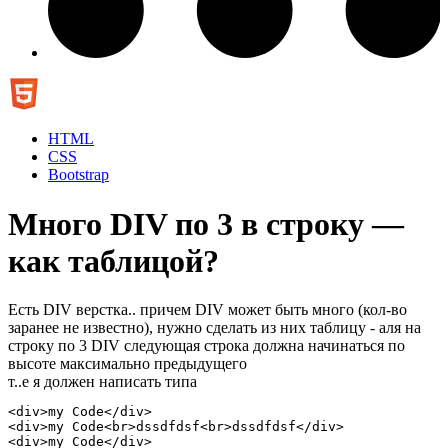
HTML
CSS
Bootstrap
Много DIV по 3 в строку —
как таблицой?
Есть DIV верстка.. причем DIV может быть много (кол-во
заранее не известно), нужно сделать из них таблицу - аля на
строку по 3 DIV следующая строка должна начинаться по
высоте максимально предыдущего
т..е я должен написать типа
<div>my Code</div>

<div>my Code<br>dssdfdsf<br>dssdfdsf</div>

<div>my Code</div>
