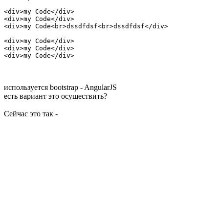
<div>my Code</div>

<div>my Code</div>

<div>my Code<br>dssdfdsf<br>dssdfdsf</div>

<div>my Code</div>

<div>my Code</div>

<div>my Code</div>
используется bootstrap - AngularJS
есть вариант это осуществить?
Сейчас это так -