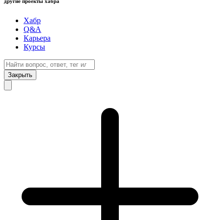
другие проекты хабра
Хабр
Q&A
Карьера
Курсы
Закрыть