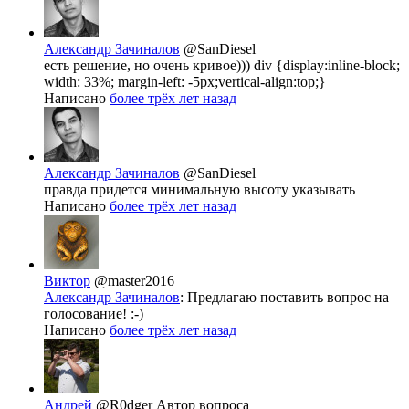
Александр Зачиналов
@SanDiesel
есть решение, но очень кривое))) div {display:inline-block;
width: 33%; margin-left: -5px;vertical-align:top;}
Написано
более трёх лет назад
Александр Зачиналов
@SanDiesel
правда придется минимальную высоту указывать
Написано
более трёх лет назад
Виктор
@master2016
Александр Зачиналов
: Предлагаю поставить вопрос на
голосование! :-)
Написано
более трёх лет назад
Андрей
@R0dger
Автор вопроса