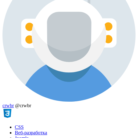
crwbr
@crwbr
CSS
Веб-разработка