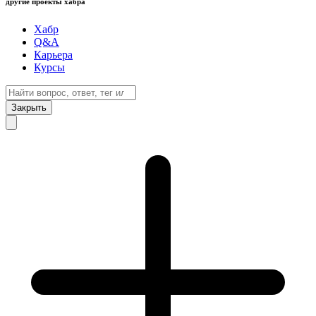
другие проекты хабра
Хабр
Q&A
Карьера
Курсы
Закрыть