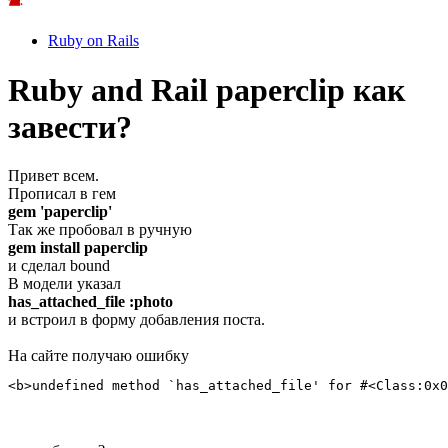
Ruby on Rails
Ruby and Rail paperclip как
завести?
Привет всем.
Прописал в гем
gem 'paperclip'
Так же пробовал в ручную
gem install paperclip
и сделал bound
В модели указал
has_attached_file :photo
и встроил в форму добавления поста.
На сайте получаю ошибку
<b>undefined method `has_attached_file' for #<Class:0x0