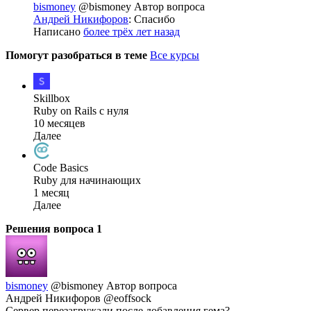
bismoney
@bismoney
Автор вопроса
Андрей Никифоров
: Спасибо
Написано
более трёх лет назад
Помогут разобраться в теме
Все курсы
Skillbox
Ruby on Rails с нуля
10 месяцев
Далее
Code Basics
Ruby для начинающих
1 месяц
Далее
Решения вопроса
1
bismoney
@bismoney
Автор вопроса
Андрей Никифоров @eoffsock
Сервер перезагружали после добавления гема?