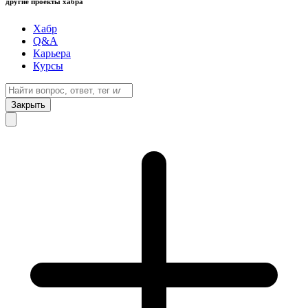
другие проекты хабра
Хабр
Q&A
Карьера
Курсы
Закрыть