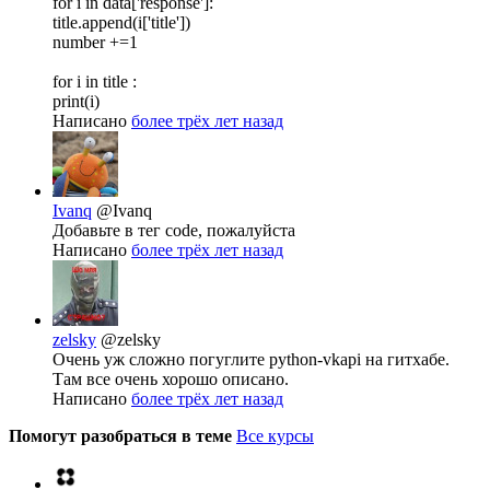
for i in data['response']:
title.append(i['title'])
number +=1
for i in title :
print(i)
Написано
более трёх лет назад
Ivanq
@Ivanq
Добавьте в тег code, пожалуйста
Написано
более трёх лет назад
zelsky
@zelsky
Очень уж сложно погуглите python-vkapi на гитхабе.
Там все очень хорошо описано.
Написано
более трёх лет назад
Помогут разобраться в теме
Все курсы