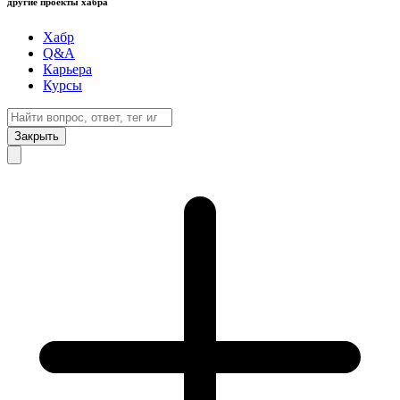
другие проекты хабра
Хабр
Q&A
Карьера
Курсы
Закрыть