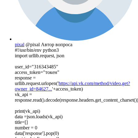
pixal
@pixal
Автор вопроса
#!/usr/bin/env python3
import urllib.request, json
user_id="316343485"
access_token="токен"
response =
urllib.request.urlopen('
https://api.vk.com/method/video.get?
owner_id=84627...
'+access_token)
vk_api =
response.read().decode(response.headers.get_content_charset()
print(vk_api)
data =json.loads(vk_api)
title=[]
number = 0
data['response'].pop(0)