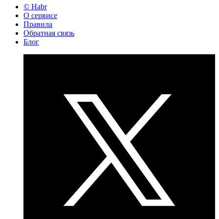
© Habr
О сервисе
Правила
Обратная связь
Блог