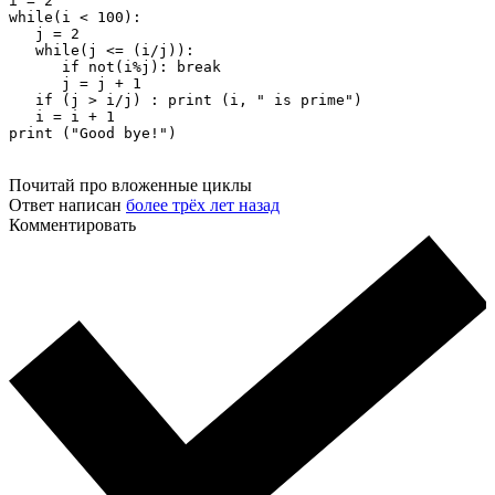
i = 2

while(i < 100):

   j = 2

   while(j <= (i/j)):

      if not(i%j): break

      j = j + 1

   if (j > i/j) : print (i, " is prime")

   i = i + 1

print ("Good bye!")
Почитай про вложенные циклы
Ответ написан
более трёх лет назад
Комментировать