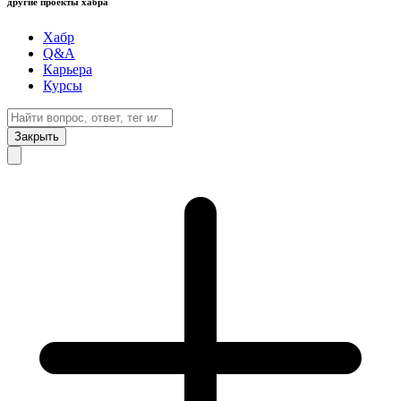
другие проекты хабра
Хабр
Q&A
Карьера
Курсы
Закрыть