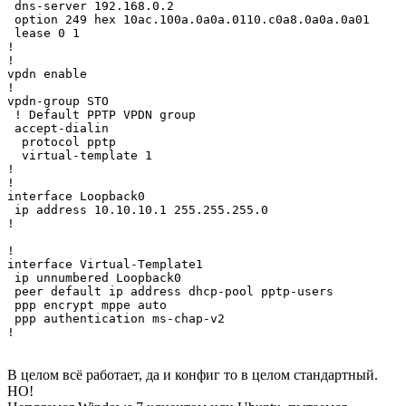
 dns-server 192.168.0.2

 option 249 hex 10ac.100a.0a0a.0110.c0a8.0a0a.0a01

 lease 0 1

!

!

vpdn enable

!

vpdn-group STO

 ! Default PPTP VPDN group

 accept-dialin

  protocol pptp

  virtual-template 1

!

!

interface Loopback0

 ip address 10.10.10.1 255.255.255.0

!

!

interface Virtual-Template1

 ip unnumbered Loopback0

 peer default ip address dhcp-pool pptp-users

 ppp encrypt mppe auto

 ppp authentication ms-chap-v2

!
В целом всё работает, да и конфиг то в целом стандартный.
НО!