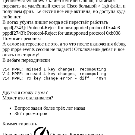
Цепляемся Windows 7 клиентом или Ubuntu, пытаемся
передать на удалённый хост за Cisco большой > 1gb файл, и
получаем фриз. Т.е сессия всё ещё активна, но доступа куда-
либо нет.
В логах убунта пишет когда всё перестаёт работать
pppd[2743]: Protocol-Reject for unsupported protocol 0xa4e8
pppd[2743]: Protocol-Reject for unsupported protocol 0xb038
Помогает реконект
А самое интересное не это, а то что после включения debug
ppp mppe events сессия не падает!! Отключаешь дебаг и всё
опять по старому!
В дебаге переодически
Vi4 MPPE: missed 1 key changes, recomputing

Vi4 MPPE: missed 4 key changes, recomputing

Vi4 MPPE: rx key change error - diff = 4094
Друзья я схожу с ума?
Может кто сталкивался?
Вопрос задан
более трёх лет назад
367 просмотров
Комментировать
Подписаться
2
Оценить
Комментировать