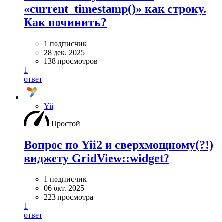
«current_timestamp()» как строку.
Как починить?
1 подписчик
28 дек. 2025
138 просмотров
1
ответ
Yii
Простой
Вопрос по Yii2 и сверхмощному(?!)
виджету GridView::widget?
1 подписчик
06 окт. 2025
223 просмотра
1
ответ