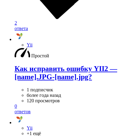
2
ответа
Yii
Простой
Как исправить ошибку YII2 —
[name].JPG-[name].jpg?
1 подписчик
более года назад
120 просмотров
0
ответов
Yii
+1 ещё