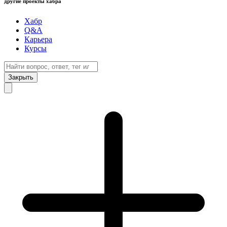
другие проекты хабра
Хабр
Q&A
Карьера
Курсы
Закрыть