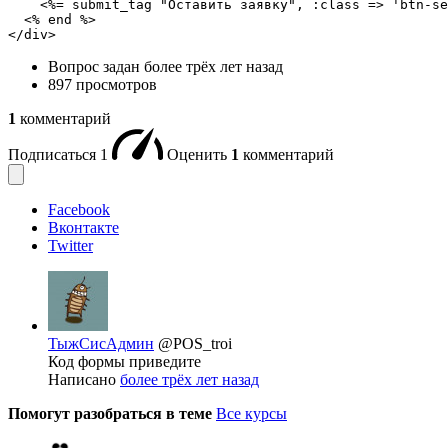
    <%= submit_tag "Оставить заявку", :class => 'btn-se
  <% end %>

</div>
Вопрос задан
более трёх лет назад
897 просмотров
1
комментарий
Подписаться
1
Оценить
1
комментарий
Facebook
Вконтакте
Twitter
ТыжСисАдмин
@POS_troi
Код формы приведите
Написано
более трёх лет назад
Помогут разобраться в теме
Все курсы