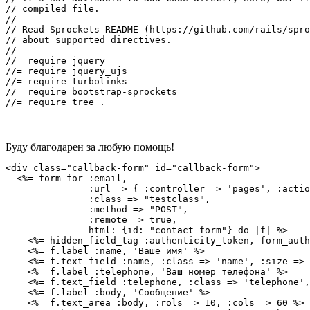
// compiled file.

//

// Read Sprockets README (https://github.com/rails/spro
// about supported directives.

//

//= require jquery

//= require jquery_ujs

//= require turbolinks

//= require bootstrap-sprockets

//= require_tree .
Буду благодарен за любую помощь!
<div class="callback-form" id="callback-form">

  <%= form_for :email,

               :url => { :controller => 'pages', :actio
               :class => "testclass",

               :method => "POST",

               :remote => true,

               html: {id: "contact_form"} do |f| %>

    <%= hidden_field_tag :authenticity_token, form_auth
    <%= f.label :name, 'Ваше имя' %>

    <%= f.text_field :name, :class => 'name', :size => 
    <%= f.label :telephone, 'Ваш номер телефона' %>

    <%= f.text_field :telephone, :class => 'telephone',
    <%= f.label :body, 'Сообщение' %>

    <%= f.text_area :body, :rols => 10, :cols => 60 %>
