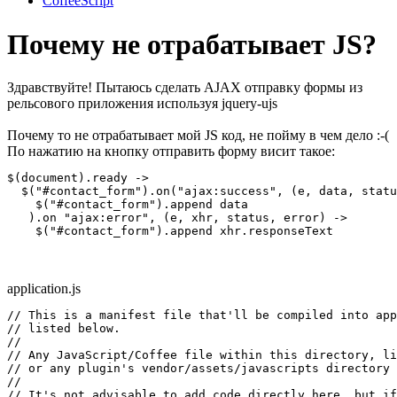
CoffeeScript
Почему не отрабатывает JS?
Здравствуйте! Пытаюсь сделать AJAX отправку формы из
рельсового приложения используя jquery-ujs
Почему то не отрабатывает мой JS код, не пойму в чем дело :-(
По нажатию на кнопку отправить форму висит такое:
$(document).ready ->

  $("#contact_form").on("ajax:success", (e, data, statu
    $("#contact_form").append data

   ).on "ajax:error", (e, xhr, status, error) ->

    $("#contact_form").append xhr.responseText
application.js
// This is a manifest file that'll be compiled into app
// listed below.

//

// Any JavaScript/Coffee file within this directory, li
// or any plugin's vendor/assets/javascripts directory 
//

// It's not advisable to add code directly here, but if