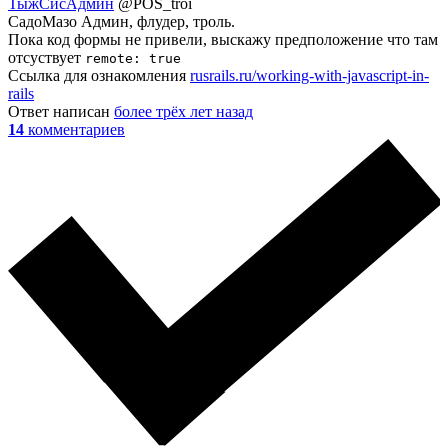
ТыжСисАдмин
@POS_troi
СадоМазо Админ, флудер, троль.
Пока код формы не привели, выскажу предположение что там
отсуствует
remote: true
Ссылка для ознакомления
rusrails.ru/working-with-javascript-in-
rails
Ответ написан
более трёх лет назад
14
комментариев