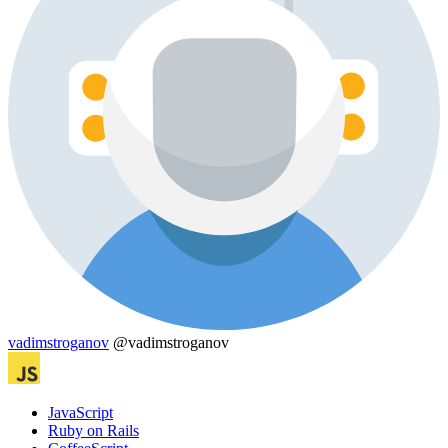
vadimstroganov
@vadimstroganov
JavaScript
Ruby on Rails