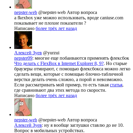
nepster-web
@nepster-web
Автор вопроса
а fkexbox уже можно использовать, вроде caniuse.com
показывает не плохие показатели ?
Написано
более трёх лет назад
Алексей Зуев
@yurzui
nepster09
: многие еще побаиваются применять флексбок
Что делать с FlexBox в Internet Explorer 8, 9?
. Но старые
браузеры отмирают, с помощью флексбокса можно легко
сделать вещи, которые с помощью блочно-табличной
верстки делать очень сложно, а порой и невозможно.
Если рассматривать мой пример, то есть такая
статья
,
где сравнивают два этих метода по скорости.
Написано
более трёх лет назад
nepster-web
@nepster-web
Автор вопроса
Алексей Зуев
: ну я вообще заглушки ставлю до ие 10.
Вопрос в мобильных устройствах.