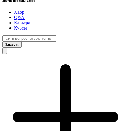
другие проекты хабра
Хабр
Q&A
Карьера
Курсы
Закрыть