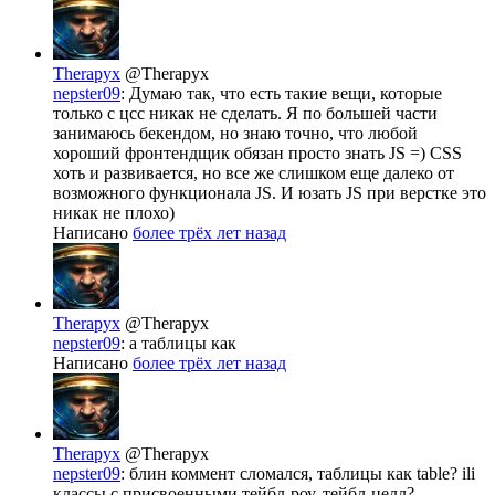
Therapyx
@Therapyx
nepster09
: Думаю так, что есть такие вещи, которые
только с цсс никак не сделать. Я по большей части
занимаюсь бекендом, но знаю точно, что любой
хороший фронтендщик обязан просто знать JS =) CSS
хоть и развивается, но все же слишком еще далеко от
возможного функционала JS. И юзать JS при верстке это
никак не плохо)
Написано
более трёх лет назад
Therapyx
@Therapyx
nepster09
: а таблицы как
Написано
более трёх лет назад
Therapyx
@Therapyx
nepster09
: блин коммент сломался, таблицы как table? ili
классы с присвоенными тейбл-роу, тейбл-целл?