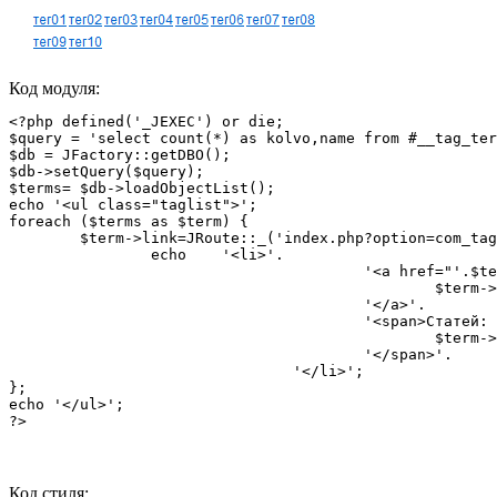
Код модуля:
<?php defined('_JEXEC') or die;

$query = 'select count(*) as kolvo,name from #__tag_ter
$db = JFactory::getDBO();

$db->setQuery($query);

$terms= $db->loadObjectList();

echo '<ul class="taglist">'; 

foreach ($terms as $term) {

	$term->link=JRoute::_('index.php?option=com_tag&task=tag&tag='.urlencode($term->name));

		echo	'<li>'.

					'<a href="'.$term->link.'">'.

						$term->name.

					'</a>'.

					'<span>Статей: '.

						$term->kolvo.

					'</span>'.

				'</li>';

};

echo '</ul>'; 

?>
Код стиля: