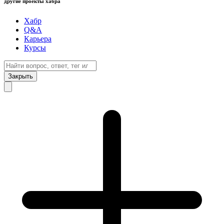
другие проекты хабра
Хабр
Q&A
Карьера
Курсы
Закрыть