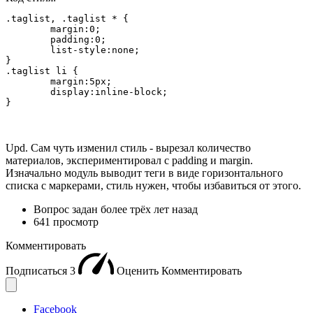
.taglist, .taglist * {

	margin:0;

	padding:0;

	list-style:none;

}

.taglist li {

	margin:5px;

	display:inline-block;

}
Upd. Сам чуть изменил стиль - вырезал количество
материалов, экспериментировал с padding и margin.
Изначально модуль выводит теги в виде горизонтального
списка с маркерами, стиль нужен, чтобы избавиться от этого.
Вопрос задан
более трёх лет назад
641 просмотр
Комментировать
Подписаться
3
Оценить
Комментировать
Facebook