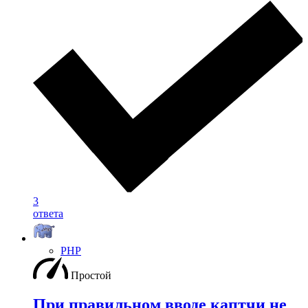
3
ответа
PHP
Простой
При правильном вводе каптчи не