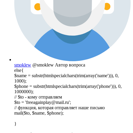
smoklew
@smoklew
Автор вопроса
else{
$name = substr(htmlspecialchars(trim(array('name'))), 0,
1000);
$phone = substr(htmlspecialchars(trim(array('phone'))), 0,
1000000);
// $to - кому отправляем
$to = 'freeagainplay@mail.ru';
// функция, которая отправляет наше письмо
mail($to, $name, $phone);
}