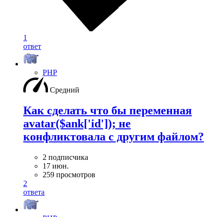
1
ответ
PHP
Средний
Как сделать что бы переменная
avatar($ank['id']); не
конфликтовала с другим файлом?
2 подписчика
17 июн.
259 просмотров
2
ответа