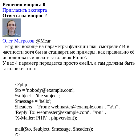
Решения вопроса
0
Пригласить эксперта
Ответы на вопрос
2
Олег Матрозов
@Mear
Тьфу, вы вообще на параметры функции mail смотрели? И в
частности хотя бы на стандартные примеры, как правильно её
использовать и делать заголовок From?\
У вас 4 параметр передается просто емейл, а там должны быть
заголовки типа:
<?php
$to = 'nobody@example.com';
$subject = 'the subject';
$message = 'hello';
$headers = 'From: webmaster@example.com' . "\r\n" .
'Reply-To: webmaster@example.com' . "\r\n" .
'X-Mailer: PHP/' . phpversion();
mail($to, $subject, $message, $headers);
?>