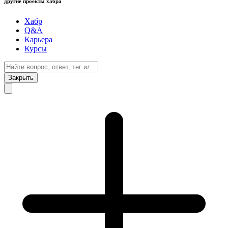
другие проекты хабра
Хабр
Q&A
Карьера
Курсы
Закрыть