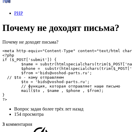
PHP
Почему не доходят письма?
Почему не доходят письма?
<meta http-equiv="Content-Type" content="text/html char
<?php

if ($_POST['submit']) {

        $name = substr(htmlspecialchars(trim($_POST['na
        $phone =  substr(htmlspecialchars(trim($_POST['
        $from ='bids@voshod-parts.ru';

  // $to - кому отправляем 

        $to = 'bids@voshod-parts.ru'; 

        // функция, которая отправляет наше письмо

        mail($to , $name , $phone , $from);      

}

?>
Вопрос задан
более трёх лет назад
154 просмотра
3
комментария