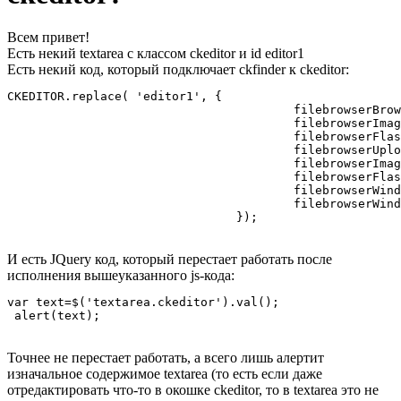
Всем привет!
Есть некий textarea с классом ckeditor и id editor1
Есть некий код, который подключает ckfinder к ckeditor:
CKEDITOR.replace( 'editor1', {

					filebrowserBrowseUrl : '/ckfinder/ckfinder.html',

					filebrowserImageBrowseUrl : '/ckfinder/ckfinder.html?type=Images',

					filebrowserFlashBrowseUrl : '/ckfinder/ckfinder.html?type=Flash',

					filebrowserUploadUrl : '/ckfinder/core/connector/php/connector.php?command=QuickUpload&type=Files',

					filebrowserImageUploadUrl : '/ckfinder/core/connector/php/connector.php?command=QuickUpload&type=Images',

					filebrowserFlashUploadUrl : '/ckfinder/core/connector/php/connector.php?command=QuickUpload&type=Flash',

					filebrowserWindowWidth : '1000',

					filebrowserWindowHeight : '700'

				});
И есть JQuery код, который перестает работать после
исполнения вышеуказанного js-кода:
var text=$('textarea.ckeditor').val();

 alert(text);
Точнее не перестает работать, а всего лишь алертит
изначальное содержимое textarea (то есть если даже
отредактировать что-то в окошке ckeditor, то в textarea это не