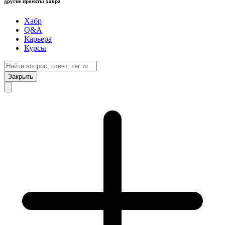
другие проекты хабра
Хабр
Q&A
Карьера
Курсы
Закрыть