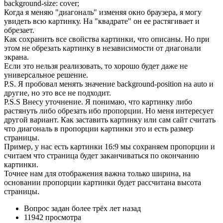
background-size: cover;
Когда я меняю "диагональ" изменяя окно браузера, я могу
увидеть всю картинку. На "квадрате" он ее растягивает и
обрезает.
Как сохранить все свойства картинки, что описаны. Но при
этом не обрезать картинку в независимости от диагонали
экрана.
Если это нельзя реализовать, то хорошо будет даже не
универсальное решение.
P.S. Я пробовал менять значение background-position на auto и
другие, но это все не подходит.
P.S.S Внесу уточнение. Я понимаю, что картинку либо
растянуть либо обрезать ибо пропорции. Но меня интересует
другой вариант. Как заставить картинку или сам сайт считать
что диагональ в пропорции картинки это и есть размер
страницы.
Пример, у нас есть картинки 16:9 мы сохраняем пропорции и
считаем что страница будет заканчиваться по окончанию
картинки.
Точнее нам для отображения важна только ширина, на
основании пропорции картинки будет рассчитана высота
страницы.
Вопрос задан
более трёх лет назад
11942 просмотра