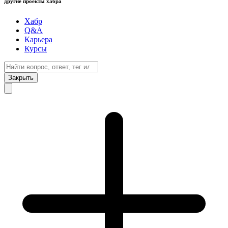
другие проекты хабра
Хабр
Q&A
Карьера
Курсы
Закрыть