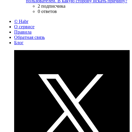
пользователей. В какую сторону искать причину?
2 подписчика
0 ответов
© Habr
О сервисе
Правила
Обратная связь
Блог