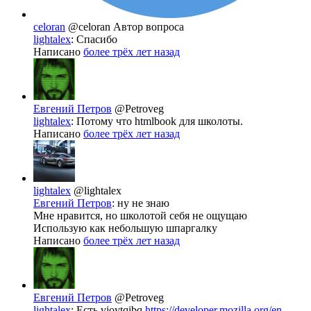
celoran
@celoran
Автор вопроса
lightalex
: Спасибо
Написано
более трёх лет назад
Евгений Петров
@Petroveg
lightalex
: Потому что htmlbook для школоты.
Написано
более трёх лет назад
lightalex
@lightalex
Евгений Петров
: ну не знаю
Мне нравится, но школотой себя не ощущаю
Использую как небольшую шпаргалку
Написано
более трёх лет назад
Евгений Петров
@Petroveg
lightalex
: Есть vjoytqibq
https://developer.mozilla.org/en-