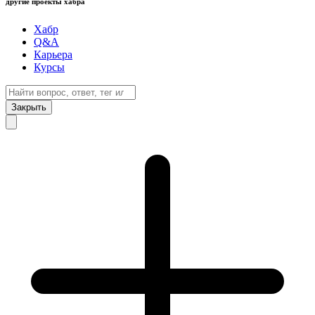
другие проекты хабра
Хабр
Q&A
Карьера
Курсы
Закрыть