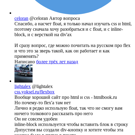
celoran
@celoran
Автор вопроса
Спасибо, а насчет float, я только начал изучать css и html,
поэтому сначала хочу разобраться и с float, и с inline-
block, и с версткой на div'ах
И сразу вопрос, где можно почитать на русском про flex
и что это за зверь такой, как он работает и как
применять?
Написано
более трёх лет назад
lightalex
@lightalex
css.yoksel.ru/flexbox
Вообще хороший сайт про html и css - htmlbook.ru
Но почему-то flex'а там нет
Лично я редко использую float, так что не смогу вам
ничего толкового рассказать про него
Он не совсем удобен
inline-block используется чтобы вставить блок в строку
Допустим вы создали div-кнопку и хотите чтобы эта