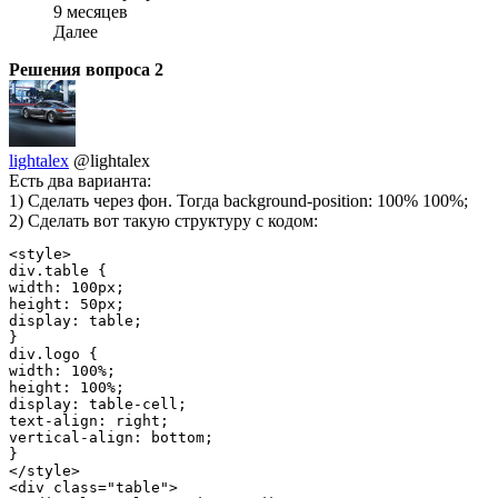
9 месяцев
Далее
Решения вопроса
2
lightalex
@lightalex
Есть два варианта:
1) Cделать через фон. Тогда background-position: 100% 100%;
2) Сделать вот такую структуру с кодом:
<style>

div.table {

width: 100px;

height: 50px;

display: table;

}

div.logo {

width: 100%;

height: 100%;

display: table-cell;

text-align: right;

vertical-align: bottom;

}

</style>

<div class="table">
