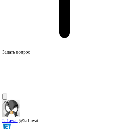
Задать вопрос
5a1awat
@5a1awat