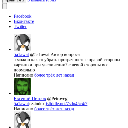
Нравится
5
Facebook
Вконтакте
Twitter
5a1awat
@5a1awat
Автор вопроса
а можно как то убрать прозрачность с правой стороны
картинки при увеличении? с левой стороны все
нормально
Написано
более трёх лет назад
Евгений Петров
@Petroveg
5a1awat
: z-index
jsfiddle.net/7sdn45c4/7
Написано
более трёх лет назад