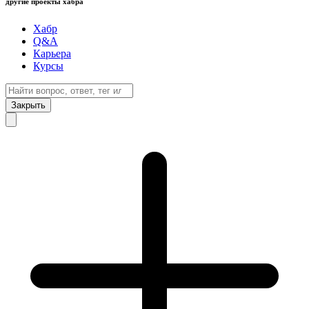
другие проекты хабра
Хабр
Q&A
Карьера
Курсы
Закрыть