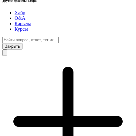
другие проекты хабра
Хабр
Q&A
Карьера
Курсы
Закрыть