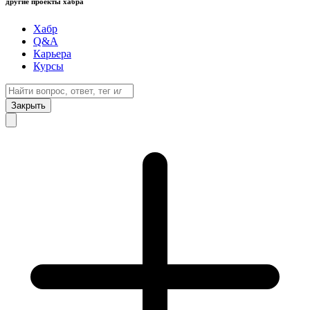
другие проекты хабра
Хабр
Q&A
Карьера
Курсы
Закрыть