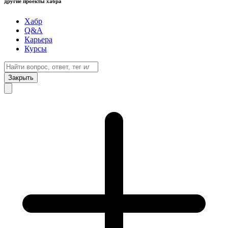
другие проекты хабра
Хабр
Q&A
Карьера
Курсы
Закрыть