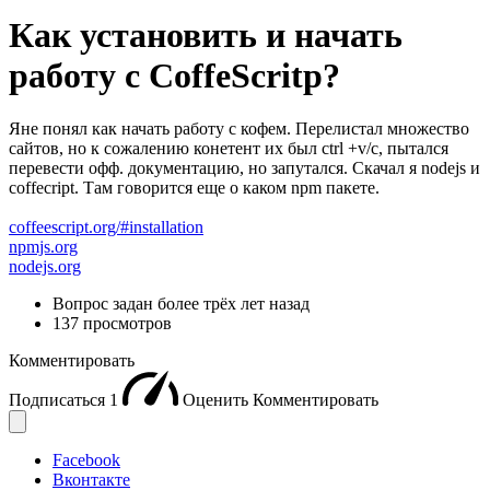
Как установить и начать
работу с CoffeScritp?
Яне понял как начать работу с кофем. Перелистал множество
сайтов, но к сожалению конетент их был ctrl +v/c, пытался
перевести офф. документацию, но запутался. Скачал я nodejs и
coffecript. Там говорится еще о каком npm пакете.
coffeescript.org/#installation
npmjs.org
nodejs.org
Вопрос задан
более трёх лет назад
137 просмотров
Комментировать
Подписаться
1
Оценить
Комментировать
Facebook
Вконтакте