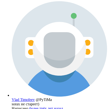
Vlad Timofeev
@PyTiMa
sorax не стареет)
Написано
более трёх лет назад