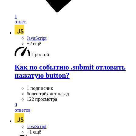
1
ответ
JavaScript
+2 ещё
Простой
Как по событию .submit отловить
нажатую button?
1 подписчик
более трёх лет назад
122 просмотра
0
ответов
JavaScript
+1 ещё