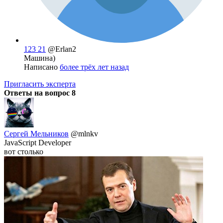
123 21
@Erlan2
Машина)
Написано
более трёх лет назад
Пригласить эксперта
Ответы на вопрос
8
Сергей Мельников
@mlnkv
JavaScript Developer
вот столько