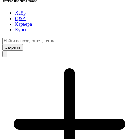
другие проекты хабра
Хабр
Q&A
Карьера
Курсы
Закрыть