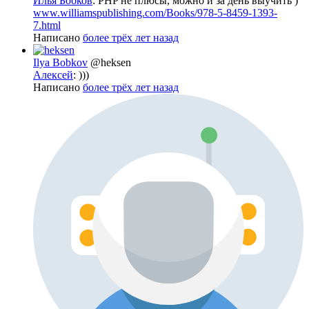
Илья Бобков
: PHP не плюсы, можно и за день выучить )
www.williamspublishing.com/Books/978-5-8459-1393-
7.html
Написано
более трёх лет назад
Ilya Bobkov
@heksen
Алексей
: )))
Написано
более трёх лет назад