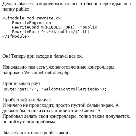
Делаю .htaccess в корневом катологе чтобы он перекидывал в
папку public:
<IfModule mod_rewrite.c>

    RewriteEngine on

    RewriteCond %{REQUEST_URI} !^public

    RewriteRule ^(.*)$ public/$1 [L]

</IfModule>
Ок! Теперь при заходе в /laravel все ок.
Изначально там есть уже заготовленные контроллеры,
например WelcomeController.php
Прописываю роут:
Route::get('/', 'WelcomeController@index');
Пробую зайти в /laravel
И ничего не происходит, просто пустой белый экран. А
должно было показаться приветствие Laravel 5.
Пробовал делать свои контроллеры, точно также получается,
не пойму в чем проблема.
.htaccess в катологе public такой: