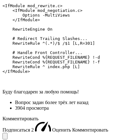
<IfModule mod_rewrite.c>

    <IfModule mod_negotiation.c>

        Options -MultiViews

    </IfModule>

    RewriteEngine On

    # Redirect Trailing Slashes...

    RewriteRule ^(.*)/$ /$1 [L,R=301]

    # Handle Front Controller...

    RewriteCond %{REQUEST_FILENAME} !-d

    RewriteCond %{REQUEST_FILENAME} !-f

    RewriteRule ^ index.php [L]

</IfModule>
Буду благодарен за любую помощь!
Вопрос задан
более трёх лет назад
3904 просмотра
Комментировать
Подписаться
2
Оценить
Комментировать