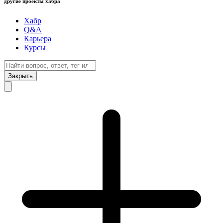
другие проекты хабра
Хабр
Q&A
Карьера
Курсы
Закрыть