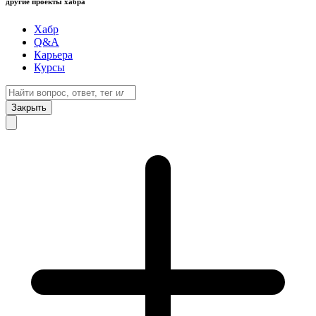
другие проекты хабра
Хабр
Q&A
Карьера
Курсы
Закрыть