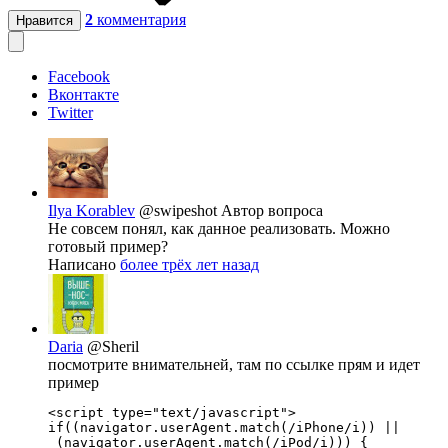
2
комментария
Нравится
Facebook
Вконтакте
Twitter
Ilya Korablev
@swipeshot
Автор вопроса
Не совсем понял, как данное реализовать. Можно
готовый пример?
Написано
более трёх лет назад
Daria
@Sheril
посмотрите внимательней, там по ссылке прям и идет
пример
<script type="text/javascript">

if((navigator.userAgent.match(/iPhone/i)) || 

 (navigator.userAgent.match(/iPod/i))) {
