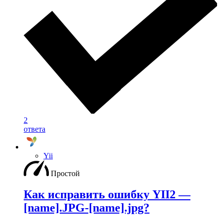
2
ответа
Yii
Простой
Как исправить ошибку YII2 —
[name].JPG-[name].jpg?