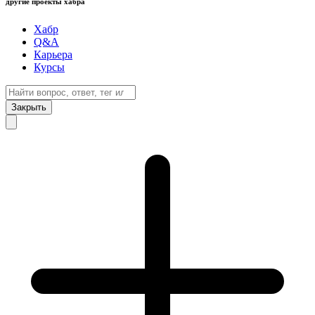
другие проекты хабра
Хабр
Q&A
Карьера
Курсы
Закрыть