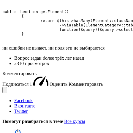
public function getElement()

	{

		return $this->hasMany(Element::className(), ['id' => 'element_id'])

			->viaTable(ElementCategory::tableName(), ['category_id' => 'id'] ,

		 	function($query){$query->select(['field_1', 'field_2', 'field_3', 'field_4']););

	}
ни ошибки не выдает, ни поля эти не выбираются
Вопрос задан
более трёх лет назад
2310 просмотров
Комментировать
Подписаться
1
Оценить
Комментировать
Facebook
Вконтакте
Twitter
Помогут разобраться в теме
Все курсы