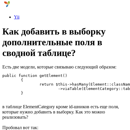
Yii
Как добавить в выборку
дополнительные поля в
сводной таблице?
Есть две модели, которые связываю следующий образом:
public function getElement()

	{

		return $this->hasMany(Element::className(), ['id' => 'element_id'])

			->viaTable(ElementCategory::tableName(), ['category_id' => 'id']);

	}
в таблице ElementCategory кроме id-шников есть еще поля,
которые нужно добавить в выборку. Как это можно
реализовать?
Пробовал вот так: