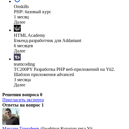
Onskills
PHP: базовый курс
1 месяц
Далее
HTML Academy
Бэкенд-разработчик для Addamant
6 месяцев
Далее
teamcoding
TC200PY Разработка PHP веб-приложений на Yii2.
Шаблон приложения advanced
3 месяца
Далее
Решения вопроса
0
Пригласить эксперта
Ответы на вопрос
1
Максим Тимофеев
@webinar
Куратор тега Yii