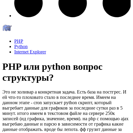
PHP
Python
Internet Explorer
PHP или python вопрос
структуры?
Это не холивар а конкретная задача. Есть база на постгрес. И
ей что-то плоховато стало в последнее время. Имеем на
данном этапе - cron запускает python скрипт, который
выгребает данные для графиков за последние сутки раз в 5
минут. итого имеем в текстовом файле на сервере 250к
записей (ид графика, значение, время). на php с помощью ajax
выгребаю данные и парсю в зависимости от графика какие
данные отображать. вроде бы лепота. фф грузит данные за