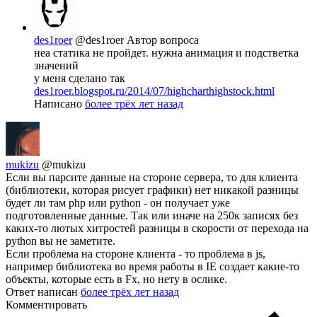
des1roer
@des1roer
Автор вопроса
неа статика не пройдет. нужна анимация и подстветка
значений
у меня сделано так
des1roer.blogspot.ru/2014/07/highcharthighstock.html
Написано
более трёх лет назад
mukizu
@mukizu
Если вы парсите данные на стороне сервера, то для клиента
(библиотеки, которая рисует графики) нет никакой разницы
будет ли там php или python - он получает уже
подготовленные данные. Так или иначе на 250к записях без
каких-то лютых хитростей разницы в скорости от перехода на
python вы не заметите.
Если проблема на стороне клиента - то проблема в js,
например библиотека во время работы в IE создает какие-то
объекты, которые есть в Fx, но нету в ослике.
Ответ написан
более трёх лет назад
Комментировать