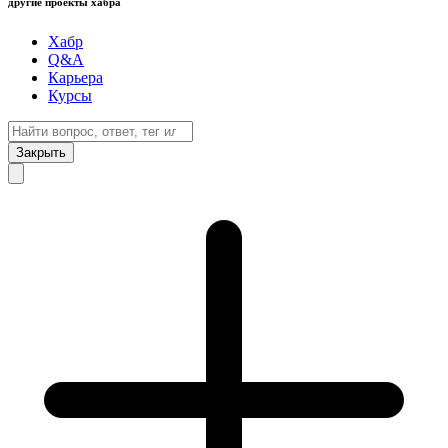
другие проекты хабра
Хабр
Q&A
Карьера
Курсы
Закрыть