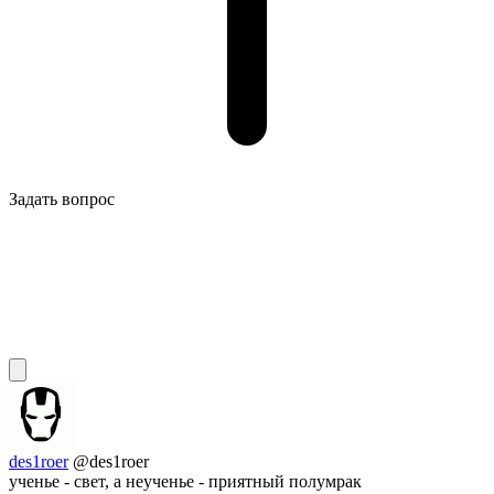
Задать вопрос
des1roer
@des1roer
ученье - свет, а неученье - приятный полумрак