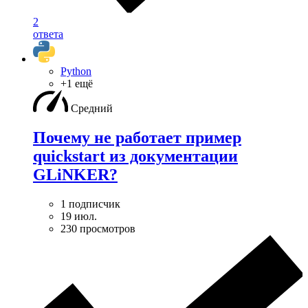
2
ответа
Python
+1 ещё
Средний
Почему не работает пример
quickstart из документации
GLiNKER?
1 подписчик
19 июл.
230 просмотров