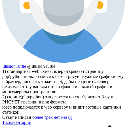
IllusionTurtle
@IllusionTurtle
1) стандартная web схема: юзер открывает страницу
php\python подключается к базе и рисует нужные графики ему
в браузер, рисовать может и JS, дабы не грузить сервер.
не думаю что у вас там сто графиков и каждый график в
многомерном пространстве...
2) скрипт(php\python) запускается по cron`у читает базу и
РИСУЕТ графики в png формате.
юзер подключается к web серверу и видит готовые картинки
статикой.
Ответ написан
более трёх лет назад
1
комментарий