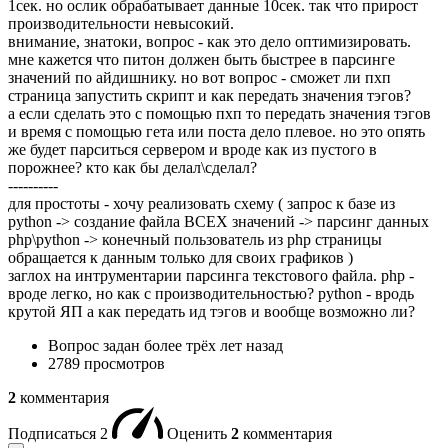
1сек. но ослик обрабатывает данные 10сек. так что прирост
производительности невысокий.
внимание, знатоки, вопрос - как это дело оптимизировать.
мне кажется что питон должен быть быстрее в парсинге
значений по айдишнику. но вот вопрос - сможет ли пхп
страница запустить скрипт и как передать значения тэгов?
а если сделать это с помощью пхп то передать значения тэгов
и время с помощью гета или поста дело плевое. но это опять
же будет парситься сервером и вроде как из пустого в
порожнее? кто как бы делал\сделал?
----------
для простоты - хочу реализовать схему ( запрос к базе из
python -> создание файла ВСЕХ значений -> парсинг данных
php\python -> конечный пользователь из php страницы
обращается к данным только для своих графиков )
заглох на интрументарии парсинга текстового файла. php -
вроде легко, но как с производительностью? python - вродь
крутой ЯП а как передать ид тэгов и вообще возможно ли?
Вопрос задан
более трёх лет назад
2789 просмотров
2
комментария
Подписаться
2
Оценить
2
комментария