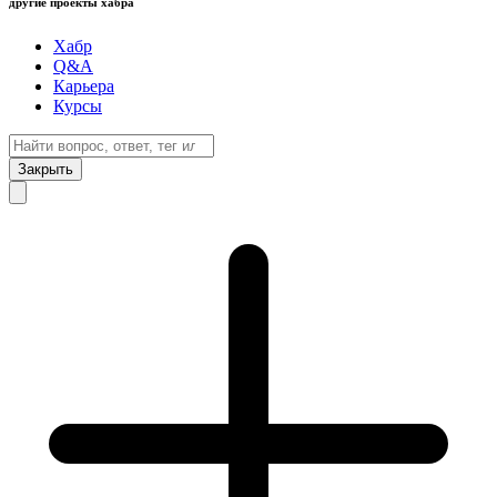
другие проекты хабра
Хабр
Q&A
Карьера
Курсы
Закрыть