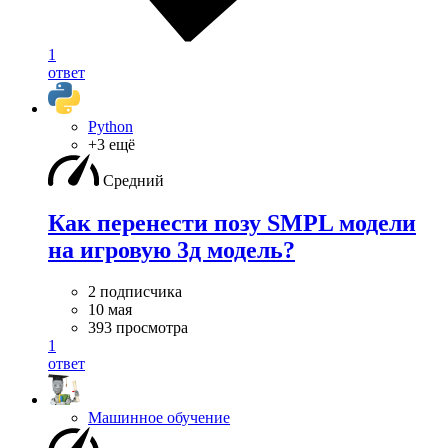
1
ответ
Python
+3 ещё
Средний
Как перенести позу SMPL модели
на игровую 3д модель?
2 подписчика
10 мая
393 просмотра
1
ответ
Машинное обучение