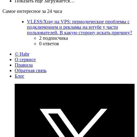
Показать ещё
Загружается…
Самое интересное за 24 часа
VLESS/Xray на VPS: периодические проблемы с
подключением и рекламы на ютубе у части
пользователей. В какую сторону искать причину?
2 подписчика
0 ответов
© Habr
О сервисе
Правила
Обратная связь
Блог