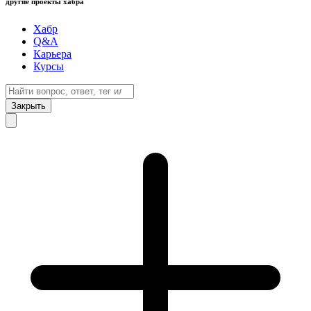
другие проекты хабра
Хабр
Q&A
Карьера
Курсы
Закрыть