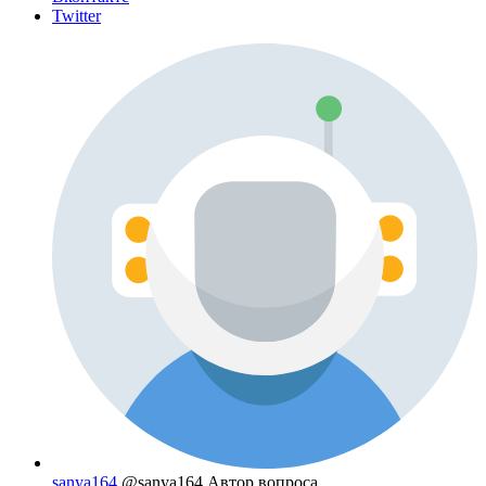
Twitter
sanya164
@sanya164
Автор вопроса