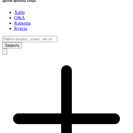
другие проекты хабра
Хабр
Q&A
Карьера
Курсы
Закрыть