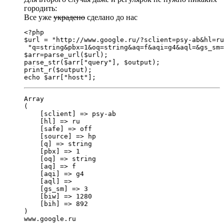
городить:
Все уже
украдено
сделано до нас
<?php

$url = "http://www.google.ru/?sclient=psy-ab&hl=ru
 "q=string&pbx=1&oq=string&aq=f&aqi=g4&aql=&gs_sm=
$arr=parse_url($url);

parse_str($arr["query"], $output);

print_r($output);

echo $arr["host"];
Array

(

    [sclient] => psy-ab

    [hl] => ru

    [safe] => off

    [source] => hp

    [q] => string

    [pbx] => 1

    [oq] => string

    [aq] => f

    [aqi] => g4

    [aql] => 

    [gs_sm] => 3

    [biw] => 1280

    [bih] => 892

)

www.google.ru