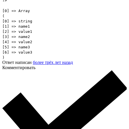
?>
[0] => Array
(
[0] => string
[1] => name1
[2] => value1
[3] => name2
[4] => value2
[5] => name3
[6] => value3
)
Ответ написан
более трёх лет назад
Комментировать