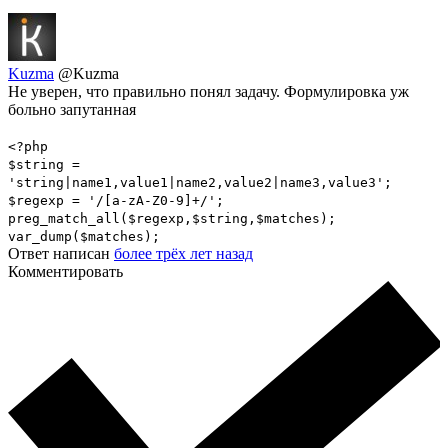
Kuzma
@Kuzma
Не уверен, что правильно понял задачу. Формулировка уж
больно запутанная
<?php
$string =
'string|name1,value1|name2,value2|name3,value3';
$regexp = '/[a-zA-Z0-9]+/';
preg_match_all($regexp,$string,$matches);
var_dump($matches);
Ответ написан
более трёх лет назад
Комментировать