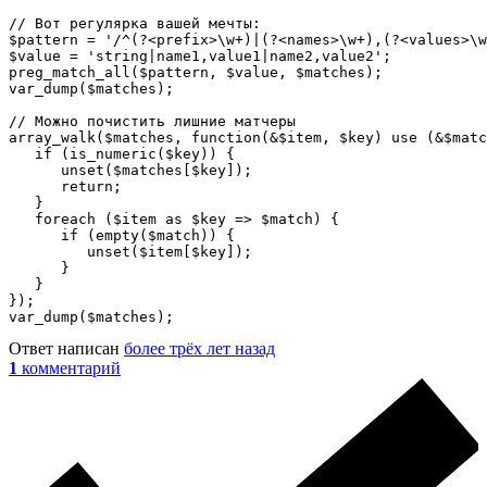
// Вот регулярка вашей мечты:

$pattern = '/^(?<prefix>\w+)|(?<names>\w+),(?<values>\w
$value = 'string|name1,value1|name2,value2';

preg_match_all($pattern, $value, $matches);

var_dump($matches);

// Можно почистить лишние матчеры

array_walk($matches, function(&$item, $key) use (&$matc
   if (is_numeric($key)) {

      unset($matches[$key]);

      return;

   }

   foreach ($item as $key => $match) {

      if (empty($match)) {

         unset($item[$key]);

      }

   }

});

Ответ написан
более трёх лет назад
1
комментарий