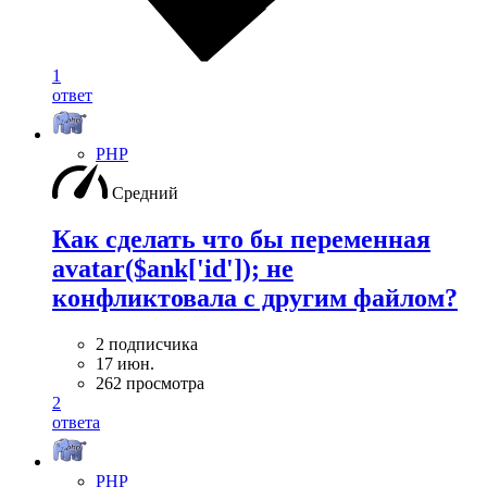
1
ответ
PHP
Средний
Как сделать что бы переменная
avatar($ank['id']); не
конфликтовала с другим файлом?
2 подписчика
17 июн.
262 просмотра
2
ответа
PHP