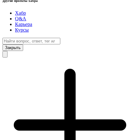
другие проекты хабра
Хабр
Q&A
Карьера
Курсы
Закрыть