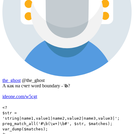
the_ghost
@the_ghost
А как на счет word boundary -
\b
?
ideone.com/w5cgt
<?
$str =
'string|name1,value1|name2,value2|name3,value3|';
preg_match_all('#\b(\w+)\b#', $str, $matches);
var_dump($matches);