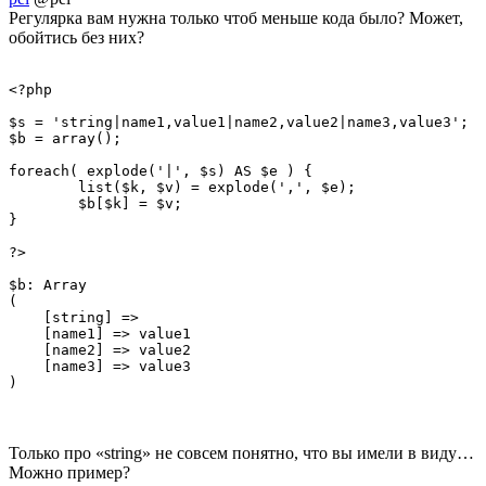
Регулярка вам нужна только чтоб меньше кода было? Может,
обойтись без них?
<?php

$s = 'string|name1,value1|name2,value2|name3,value3';

$b = array();

foreach( explode('|', $s) AS $e ) {

	list($k, $v) = explode(',', $e);

	$b[$k] = $v;

}

?>

$b: Array

(

    [string] => 

    [name1] => value1

    [name2] => value2

    [name3] => value3

)
Только про «string» не совсем понятно, что вы имели в виду…
Можно пример?