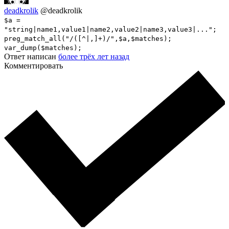
deadkrolik
@deadkrolik
$a =
"string|name1,value1|name2,value2|name3,value3|...";
preg_match_all("/([^|,]+)/",$a,$matches);
var_dump($matches);
Ответ написан
более трёх лет назад
Комментировать