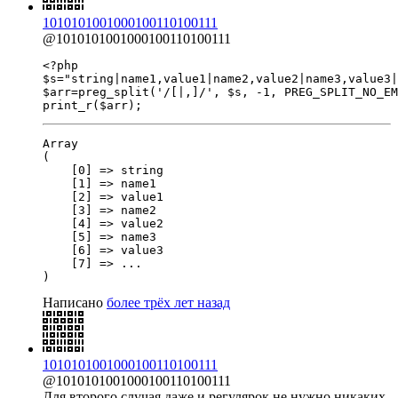
1010101001000100110100111
@1010101001000100110100111
<?php

$s="string|name1,value1|name2,value2|name3,value3|
$arr=preg_split('/[|,]/', $s, -1, PREG_SPLIT_NO_EM
print_r($arr);
Array

(

    [0] => string

    [1] => name1

    [2] => value1

    [3] => name2

    [4] => value2

    [5] => name3

    [6] => value3

    [7] => ...

)
Написано
более трёх лет назад
1010101001000100110100111
@1010101001000100110100111
Для второго случая даже и регулярок не нужно никаких