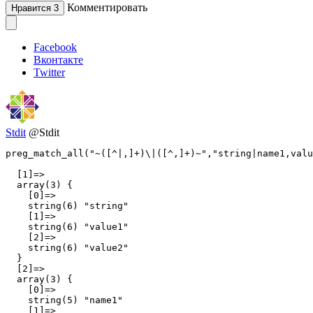
Комментировать
Нравится
3
Facebook
Вконтакте
Twitter
Stdit
@Stdit
preg_match_all("~([^|,]+)\|([^,]+)~","string|name1,valu
  [1]=>

  array(3) {

    [0]=>

    string(6) "string"

    [1]=>

    string(6) "value1"

    [2]=>

    string(6) "value2"

  }

  [2]=>

  array(3) {

    [0]=>

    string(5) "name1"

    [1]=>
