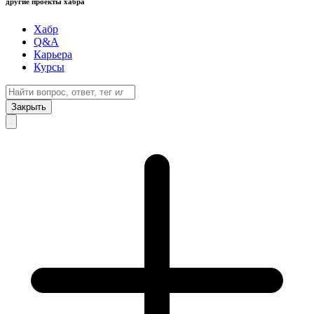
другие проекты хабра
Хабр
Q&A
Карьера
Курсы
Закрыть