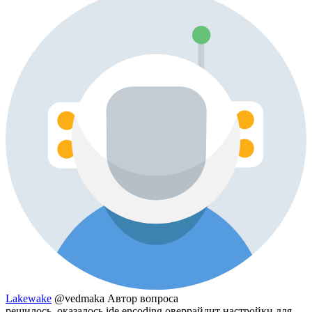
Lakewake
@vedmaka
Автор вопроса
решилось. оказалось ide encoding оверрайдит настройки для