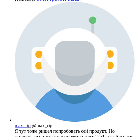
max_rip
@max_rip
Я тут тоже ришел попробовать сей продукт. Но
столкнулся с тем, что у проекта стоит 1251, а файлы все