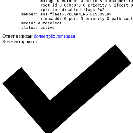
		maxage 0 holdcnt 0 proto stp maxaddr 100 timeout 1200

		root id 0:0:0:0:0:0 priority 0 ifcost 0 port 0

		ipfilter disabled flags 0x2

	member: en1 flags=3<LEARNING,DISCOVER>

	        ifmaxaddr 0 port 5 priority 0 path cost 0

	media: autoselect

	status: active
Ответ написан
более трёх лет назад
Комментировать