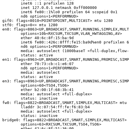
	inet6 ::1 prefixlen 128

	inet 127.0.0.1 netmask 0xff000000

	inet6 fe80::1%lo0 prefixlen 64 scopeid 0x1

	nd6 options=1<PERFORMNUD>

gif0: flags=8010<POINTOPOINT,MULTICAST> mtu 1280

stf0: flags=0<> mtu 1280

en0: flags=8863<UP,BROADCAST,SMART,RUNNING,SIMPLEX,MULT
	options=10b<RXCSUM,TXCSUM,VLAN_HWTAGGING,AV>

	ether 40:6c:8f:15:ba:9d

	inet6 fe80::426c:8fff:fe15:ba9d%en0 prefixlen 64 scopeid 0x4

	nd6 options=1<PERFORMNUD>

	media: autoselect (1000baseT <full-duplex,flow-control>)

	status: active

en1: flags=8963<UP,BROADCAST,SMART,RUNNING,PROMISC,SIMP
	ether 70:73:cb:c1:e6:07

	nd6 options=1<PERFORMNUD>

	media: autoselect

	status: active

en3: flags=8963<UP,BROADCAST,SMART,RUNNING,PROMISC,SIMP
	options=60<TSO4,TSO6>

	ether b2:00:1f:68:3b:41

	media: autoselect <full-duplex>

	status: inactive

fw0: flags=8822<BROADCAST,SMART,SIMPLEX,MULTICAST> mtu 
	lladdr 3c:07:54:ff:fe:f6:83:b4

	media: autoselect <full-duplex>

	status: inactive

bridge0: flags=8822<BROADCAST,SMART,SIMPLEX,MULTICAST> 
	options=63<RXCSUM,TXCSUM,TSO4,TSO6>

	ether 42:6c:8f:51:36:00
