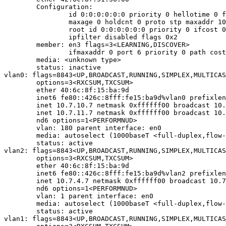
	Configuration:

		id 0:0:0:0:0:0 priority 0 hellotime 0 fwddelay 0

		maxage 0 holdcnt 0 proto stp maxaddr 100 timeout 1200

		root id 0:0:0:0:0:0 priority 0 ifcost 0 port 0

		ipfilter disabled flags 0x2

	member: en3 flags=3<LEARNING,DISCOVER>

	        ifmaxaddr 0 port 6 priority 0 path cost 0

	media: <unknown type>

	status: inactive

vlan0: flags=8843<UP,BROADCAST,RUNNING,SIMPLEX,MULTICAS
	options=3<RXCSUM,TXCSUM>

	ether 40:6c:8f:15:ba:9d

	inet6 fe80::426c:8fff:fe15:ba9d%vlan0 prefixlen 64 scopeid 0x9

	inet 10.7.10.7 netmask 0xffffff00 broadcast 10.7.10.255

	inet 10.7.11.7 netmask 0xffffff00 broadcast 10.7.11.255

	nd6 options=1<PERFORMNUD>

	vlan: 180 parent interface: en0

	media: autoselect (1000baseT <full-duplex,flow-control>)

	status: active

vlan2: flags=8843<UP,BROADCAST,RUNNING,SIMPLEX,MULTICAS
	options=3<RXCSUM,TXCSUM>

	ether 40:6c:8f:15:ba:9d

	inet6 fe80::426c:8fff:fe15:ba9d%vlan2 prefixlen 64 scopeid 0xa

	inet 10.7.4.7 netmask 0xffffff00 broadcast 10.7.4.255

	nd6 options=1<PERFORMNUD>

	vlan: 1 parent interface: en0

	media: autoselect (1000baseT <full-duplex,flow-control>)

	status: active

vlan1: flags=8843<UP,BROADCAST,RUNNING,SIMPLEX,MULTICAS