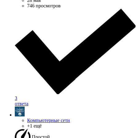
28 мая
746 просмотров
3
ответа
Компьютерные сети
+1 ещё
Простой