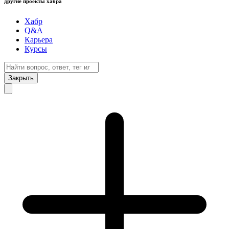
другие проекты хабра
Хабр
Q&A
Карьера
Курсы
Закрыть