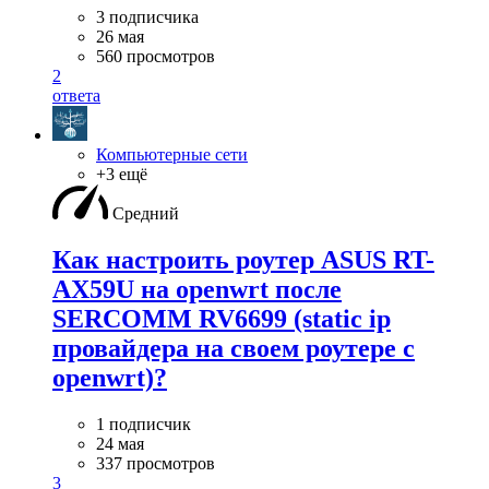
3 подписчика
26 мая
560 просмотров
2
ответа
Компьютерные сети
+3 ещё
Средний
Как настроить роутер ASUS RT-
AX59U на openwrt после
SERCOMM RV6699 (static ip
провайдера на своем роутере с
openwrt)?
1 подписчик
24 мая
337 просмотров
3