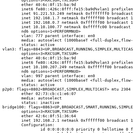
	options=3<RXCSUM,TXCSUM>

	ether 40:6c:8f:15:ba:9d

	inet6 fe80::426c:8fff:fe15:ba9d%vlan1 prefixlen 64 scopeid 0xb

	inet 91.221.53.249 netmask 0xfffffff0 broadcast 91.221.53.255

	inet 192.168.1.7 netmask 0xffffff00 broadcast 192.168.1.255

	inet 192.168.0.7 netmask 0xffffff00 broadcast 192.168.0.255

	inet 10.10.100.77 netmask 0xfffffc00 broadcast 10.10.103.255

	nd6 options=1<PERFORMNUD>

	vlan: 777 parent interface: en0

	media: autoselect (1000baseT <full-duplex,flow-control>)

	status: active

vlan3: flags=8843<UP,BROADCAST,RUNNING,SIMPLEX,MULTICAS
	options=3<RXCSUM,TXCSUM>

	ether 40:6c:8f:15:ba:9d

	inet6 fe80::426c:8fff:fe15:ba9d%vlan3 prefixlen 64 scopeid 0xc

	inet 10.100.207.249 netmask 0xffffff00 broadcast 10.100.207.255

	nd6 options=1<PERFORMNUD>

	vlan: 997 parent interface: en0

	media: autoselect (1000baseT <full-duplex,flow-control>)

	status: active

p2p0: flags=8802<BROADCAST,SIMPLEX,MULTICAST> mtu 2304

	ether 02:73:cb:c1:e6:07

	media: autoselect

	status: inactive

bridge100: flags=8863<UP,BROADCAST,SMART,RUNNING,SIMPLE
	options=3<RXCSUM,TXCSUM>

	ether 42:6c:8f:51:36:64

	inet 192.168.2.1 netmask 0xffffff00 broadcast 192.168.2.255

	Configuration:

		id 0:0:0:0:0:0 priority 0 hellotime 0 fwddelay 0
