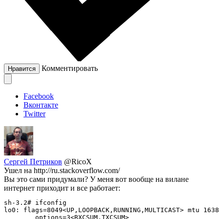
Комментировать
Нравится
Facebook
Вконтакте
Twitter
Сергей Петриков
@RicoX
Ушел на http://ru.stackoverflow.com/
Вы это сами придумали? У меня вот вообще на вилане
интернет приходит и все работает:
sh-3.2# ifconfig

lo0: flags=8049<UP,LOOPBACK,RUNNING,MULTICAST> mtu 1638
	options=3<RXCSUM,TXCSUM>
