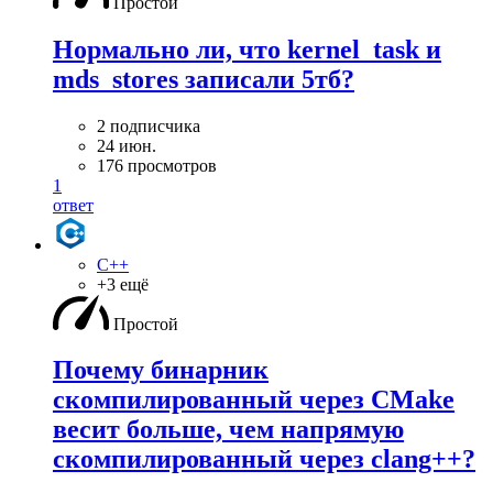
Простой
Нормально ли, что kernel_task и
mds_stores записали 5тб?
2 подписчика
24 июн.
176 просмотров
1
ответ
C++
+3 ещё
Простой
Почему бинарник
скомпилированный через CMake
весит больше, чем напрямую
скомпилированный через clang++?