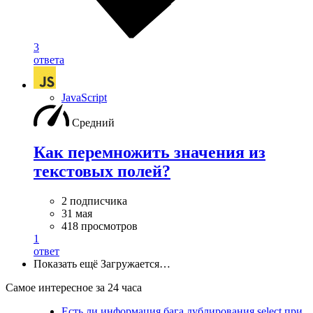
3
ответа
JavaScript
Средний
Как перемножить значения из
текстовых полей?
2 подписчика
31 мая
418 просмотров
1
ответ
Показать ещё
Загружается…
Самое интересное за 24 часа
Есть ли информация бага дублирования select при