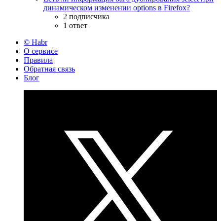
динамическом изменении options в Firefox?
2 подписчика
1 ответ
© Habr
О сервисе
Правила
Обратная связь
Блог