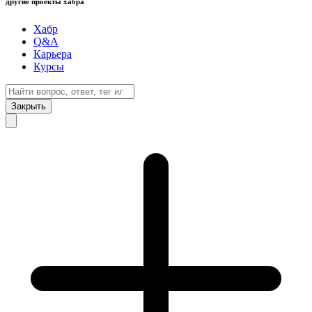
другие проекты хабра
Хабр
Q&A
Карьера
Курсы
Закрыть