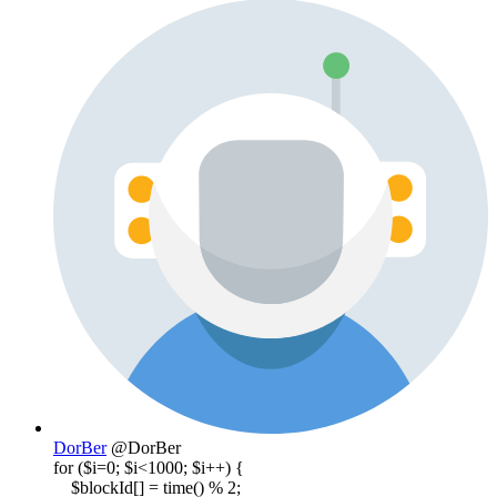
DorBer
@DorBer
for ($i=0; $i<1000; $i++) {
$blockId[] = time() % 2;