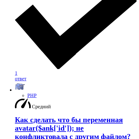
1
ответ
PHP
Средний
Как сделать что бы переменная
avatar($ank['id']); не
конфликтовала с другим файлом?