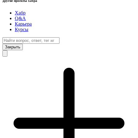
другие проекты хабра
Хабр
Q&A
Карьера
Курсы
Закрыть