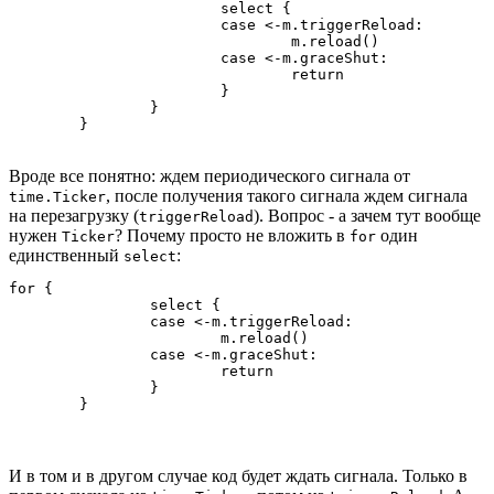
			select {

			case <-m.triggerReload:

				m.reload()

			case <-m.graceShut:

				return

			}

		}

	}
Вроде все понятно: ждем периодического сигнала от
, после получения такого сигнала ждем сигнала
time.Ticker
на перезагрузку (
). Вопрос - а зачем тут вообще
triggerReload
нужен
? Почему просто не вложить в
один
Ticker
for
единственный
:
select
for {

		select {

		case <-m.triggerReload:

			m.reload()

		case <-m.graceShut:

			return

		}

	}
И в том и в другом случае код будет ждать сигнала. Только в