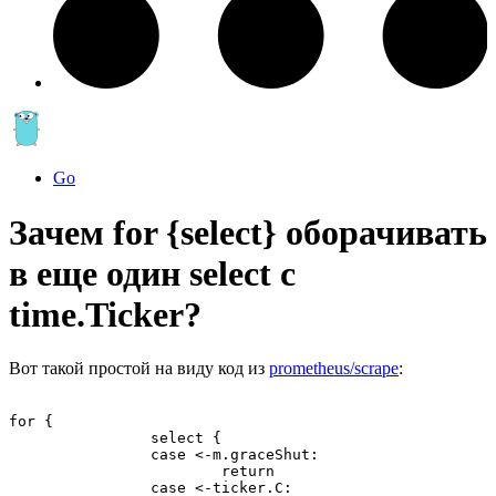
Go
Зачем for {select} оборачивать
в еще один select с
time.Ticker?
Вот такой простой на виду код из
prometheus/scrape
:
for {

		select {

		case <-m.graceShut:

			return

		case <-ticker.C:
