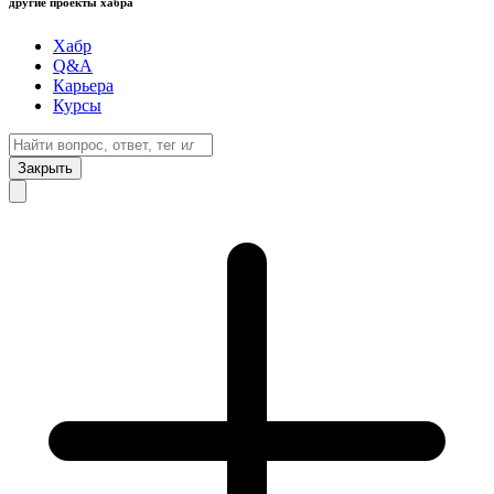
другие проекты хабра
Хабр
Q&A
Карьера
Курсы
Закрыть