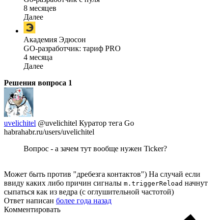
8 месяцев
Далее
Академия Эдюсон
GO-разработчик: тариф PRO
4 месяца
Далее
Решения вопроса
1
uvelichitel
@uvelichitel
Куратор тега Go
habrahabr.ru/users/uvelichitel
Вопрос - а зачем тут вообще нужен Ticker?
Может быть против "дребезга контактов") На случай если
ввиду каких либо причин сигналы
начнут
m.triggerReload
сыпаться как из ведра (с оглушительной частотой)
Ответ написан
более года назад
Комментировать