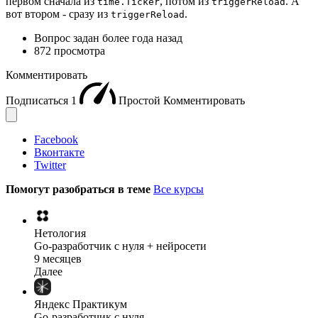
первом сначала из
, потом из
. А
time.Ticker
triggerReload
вот втором - сразу из
.
triggerReload
Вопрос задан
более года назад
872 просмотра
Комментировать
Подписаться
1
Простой
Комментировать
Facebook
Вконтакте
Twitter
Помогут разобраться в теме
Все курсы
Нетология
Go-разработчик с нуля + нейросети
9 месяцев
Далее
Яндекс Практикум
Go-разработчик с нуля