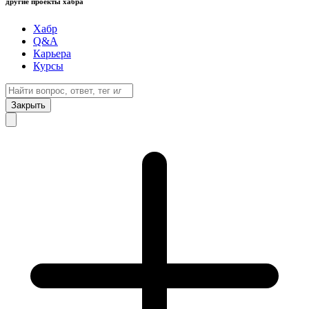
другие проекты хабра
Хабр
Q&A
Карьера
Курсы
Закрыть