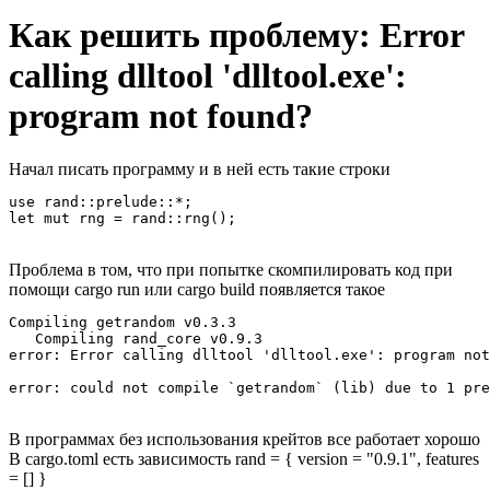
Как решить проблему: Error
calling dlltool 'dlltool.exe':
program not found?
Начал писать программу и в ней есть такие строки
use rand::prelude::*;

let mut rng = rand::rng();
Проблема в том, что при попытке скомпилировать код при
помощи cargo run или cargo build появляется такое
Compiling getrandom v0.3.3

   Compiling rand_core v0.9.3                          
error: Error calling dlltool 'dlltool.exe': program not
error: could not compile `getrandom` (lib) due to 1 pre
В программах без использования крейтов все работает хорошо
В cargo.toml есть зависимость rand = { version = "0.9.1", features
= [] }