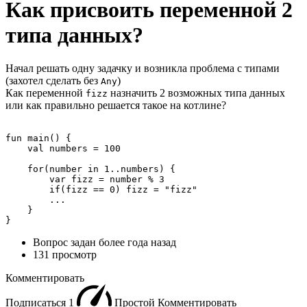
Как присвоить переменной 2
типа данных?
Начал решать одну задачку и возникла проблема с типами
(захотел сделать без
)
Any
Как переменной
назначить 2 возможных типа данных
fizz
или как правильно решается такое на котлине?
fun main() {

    val numbers = 100

    for(number in 1..numbers) {

        var fizz = number % 3

        if(fizz == 0) fizz = "fizz"

        ...

    }

}
Вопрос задан
более года назад
131 просмотр
Комментировать
Подписаться
1
Простой
Комментировать