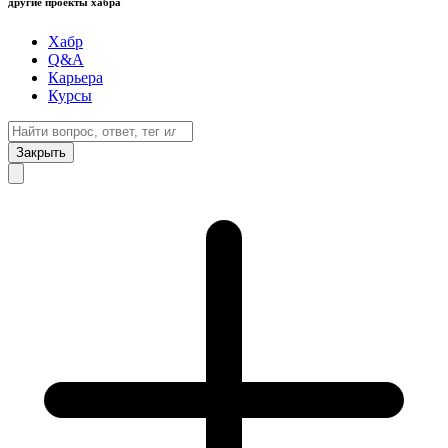
другие проекты хабра
Хабр
Q&A
Карьера
Курсы
Закрыть