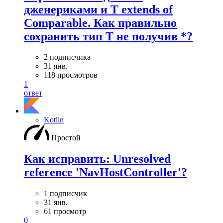
дженериками и T extends of
Comparable. Как правильно
сохранить тип T не получив *?
2 подписчика
31 янв.
118 просмотров
1
ответ
Kotlin
Простой
Как исправить: Unresolved
reference 'NavHostController'?
1 подписчик
31 янв.
61 просмотр
0