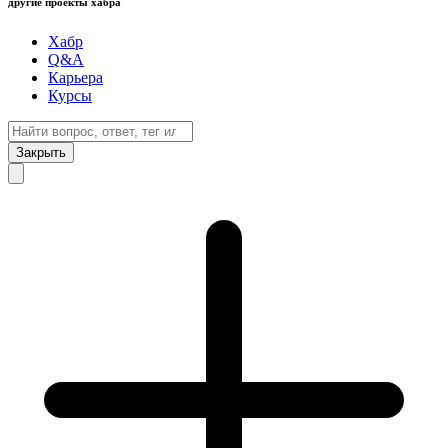
другие проекты хабра
Хабр
Q&A
Карьера
Курсы
Закрыть