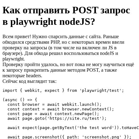
Как отправить POST запрос
в playwright nodeJS?
Всем привет! Нужно спарсить данные с сайта. Раньше
обходился средствами PHP, но с некоторых времен ввели
проверку на запросы (в том числе на включен ли JS в
браузере). Для обхода решил воспользоваться nodeJS и
playwright.
Проверку пройти удалось, но вот пока не могу научиться ещё
к запросу прикрепить данные методом POST, а также
некоторые headers.
Сейчас код выглядит так:
import { webkit, expect } from 'playwright/test';

(async () => {

  const browser = await webkit.launch();

  const context = await browser.newContext();

  const page = await context.newPage();

  await page.goto('https://site.ru/test');

  await expect(page.getByText('the test word')).toHaveC
  await page.screenshot({ path: 'screenshot.png' });
