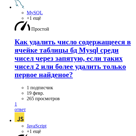
MySQL
+1 ещё
Простой
Как удалить число содержащееся в
ячейке таблицы бд Mysql среди
чисел через запятую, если таких
чисел 2 или более удалить только
первое найденое?
1 подписчик
19 февр.
265 просмотров
1
ответ
JavaScript
+1 ещё