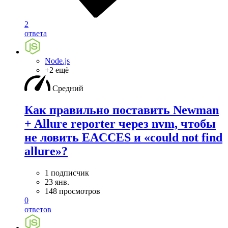
2
ответа
Node.js
+2 ещё
Средний
Как правильно поставить Newman
+ Allure reporter через nvm, чтобы
не ловить EACCES и «could not find
allure»?
1 подписчик
23 янв.
148 просмотров
0
ответов