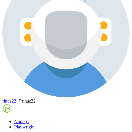
rinaz22
@rinaz22
Node.js
Playwright