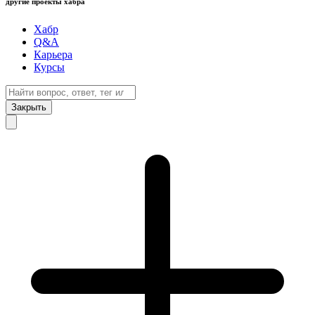
другие проекты хабра
Хабр
Q&A
Карьера
Курсы
Закрыть