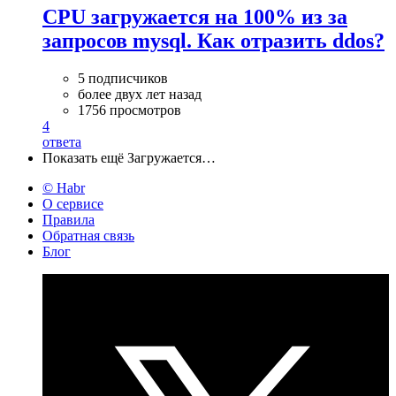
CPU загружается на 100% из за
запросов mysql. Как отразить ddos?
5 подписчиков
более двух лет назад
1756 просмотров
4
ответа
Показать ещё
Загружается…
© Habr
О сервисе
Правила
Обратная связь
Блог