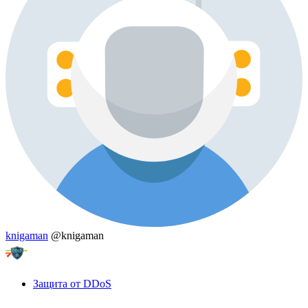
knigaman
@knigaman
Защита от DDoS