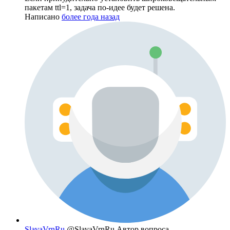
пакетам ttl=1, задача по-идее будет решена.
Написано
более года назад
SlavaVrnRu
@SlavaVrnRu
Автор вопроса