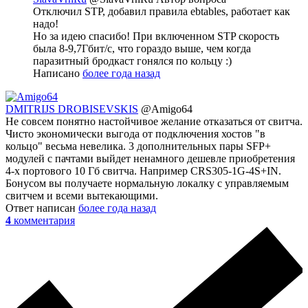
Отключил STP, добавил правила ebtables, работает как
надо!
Но за идею спасибо! При включенном STP скорость
была 8-9,7Гбит/с, что гораздо выше, чем когда
паразитный бродкаст гонялся по кольцу :)
Написано
более года назад
DMITRIJS DROBISEVSKIS
@Amigo64
Не совсем понятно настойчивое желание отказаться от свитча.
Чисто экономически выгода от подключения хостов "в
кольцо" весьма невелика. 3 дополнительных пары SFP+
модулей с пачтами выйдет ненамного дешевле приобретения
4-х портового 10 Гб свитча. Например CRS305-1G-4S+IN.
Бонусом вы получаете нормальную локалку с управляемым
свитчем и всеми вытекающими.
Ответ написан
более года назад
4
комментария