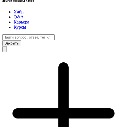
другие проекты хабра
Хабр
Q&A
Карьера
Курсы
Закрыть