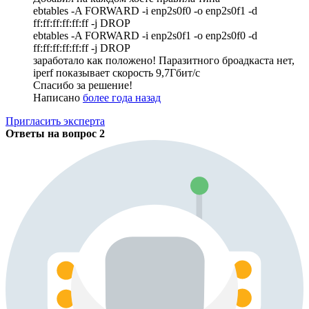
ebtables -A FORWARD -i enp2s0f0 -o enp2s0f1 -d
ff:ff:ff:ff:ff:ff -j DROP
ebtables -A FORWARD -i enp2s0f1 -o enp2s0f0 -d
ff:ff:ff:ff:ff:ff -j DROP
заработало как положено! Паразитного броадкаста нет,
iperf показывает скорость 9,7Гбит/с
Спасибо за решение!
Написано
более года назад
Пригласить эксперта
Ответы на вопрос
2