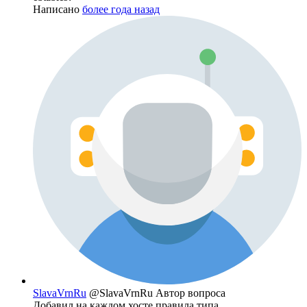
Написано
более года назад
SlavaVrnRu
@SlavaVrnRu
Автор вопроса
Добавил на каждом хосте правила типа