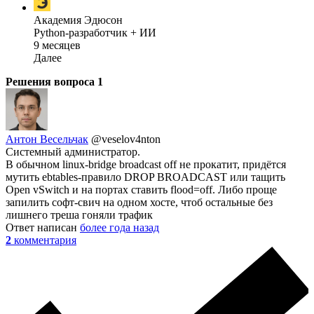
Академия Эдюсон
Python-разработчик + ИИ
9 месяцев
Далее
Решения вопроса
1
Антон Весельчак
@veselov4nton
Системный администратор.
В обычном linux‑bridge broadcast off не прокатит, придётся
мутить ebtables-правило DROP BROADCAST или тащить
Open vSwitch и на портах ставить flood=off. Либо проще
запилить софт‑свич на одном хосте, чтоб остальные без
лишнего треша гоняли трафик
Ответ написан
более года назад
2
комментария