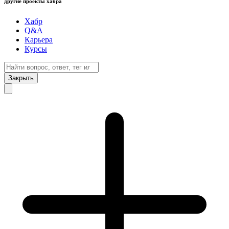
другие проекты хабра
Хабр
Q&A
Карьера
Курсы
Закрыть