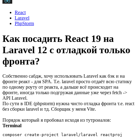
React
Laravel
PhpStorm
Как посадить React 19 на
Laravel 12 с отладкой только
фронта?
Собственно сабдж, хочу использовать Laravel как бэк и на
фронте реакт - для SPA. Т.е. laravel просто отдаёт всю статику
по одному роуту от реакта, а дальше всё происходит на
фронте, иногда только подгружая данные уже через fetch ->
API Laravel.
По сути в IDE (phpstorm) нужна чисто отладка фронта т.е. react
без сборки laravel и тд. Сборщик у меня Vite.
Порядок который я пробовал исходя из тутроиалов:
Terminal
composer create-project laravel/laravel reactproj
