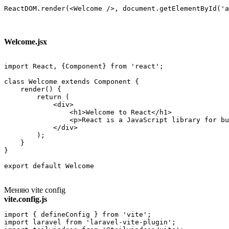
ReactDOM.render(<Welcome />, document.getElementById('a
Welcome.jsx
import React, {Component} from 'react';

class Welcome extends Component {

    render() {

        return (

            <div>

                <h1>Welcome to React</h1>

                <p>React is a JavaScript library for bu
            </div>

        );

    }

}

export default Welcome
Меняю vite config
vite.config.js
import { defineConfig } from 'vite';

import laravel from 'laravel-vite-plugin';
