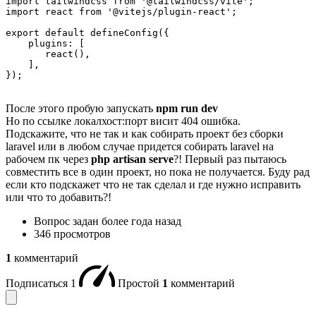
import tailwindcss from '@tailwindcss/vite';

import react from '@vitejs/plugin-react';

export default defineConfig({

    plugins: [

       react(),

    ],

});
После этого пробую запускать
npm run dev
Но по ссылке локалхост:порт висит 404 ошибка.
Подскажите, что не так и как собирать проект без сборки
laravel или в любом случае придется собирать laravel на
рабочем пк через
php artisan serve
?! Первый раз пытаюсь
совместить все в один проект, но пока не получается. Буду рад
если кто подскажет что не так сделал и где нужно исправить
или что то добавить?!
Вопрос задан
более года назад
346 просмотров
1
комментарий
Подписаться
1
Простой
1
комментарий