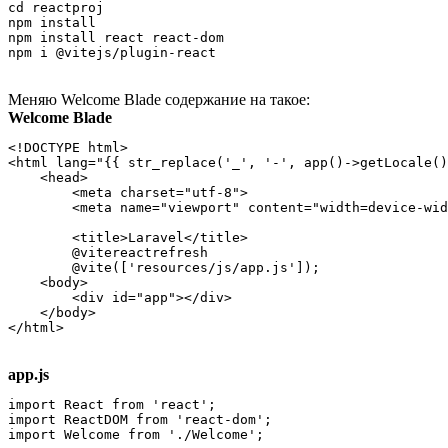
cd reactproj

npm install

npm install react react-dom

npm i @vitejs/plugin-react
Меняю Welcome Blade содержание на такое:
Welcome Blade
<!DOCTYPE html>

<html lang="{{ str_replace('_', '-', app()->getLocale()
    <head>

        <meta charset="utf-8">

        <meta name="viewport" content="width=device-wid
        <title>Laravel</title>

        @vitereactrefresh

        @vite(['resources/js/app.js']);

    <body>

        <div id="app"></div>

    </body>

</html>
app.js
import React from 'react';

import ReactDOM from 'react-dom';

import Welcome from './Welcome';
