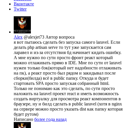
Вконтакте
Twitter
Alex
@alexjet73
Автор вопроса
я вот пытаюсь сделать без запуска самого laravel. Если
делать php artisan serve то тут уже запускается сам
ларавел и из-за отсутствия бд начинает кидать ошибку.
А мне нужно по сути просто фронт реакт который
можно отлаживать прямо в IDE. Мне по сути от laravel
нужен только бэк(который нет надобности отлаживать
на пк), а реакт просто был рядом и закидывал после
сборки(билда) всё в public папку. Откуда и будет
стартовать SPA просто запуская собранный html.
Только не понимаю как это сделать, по сути просто
наложить на laravel проект react и иметь возможность
создать виртуалку для просмотра реакт компонентов в
браузере, ну и билд сделать в public laravel (хотя в nginx
на сервере можно просто указать dist как папку которая
будет рутом)
Написано
более года назад