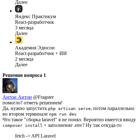
Далее
Яндекс Практикум
React-разработчик
3 месяца
Далее
Академия Эдюсон
React-разработчик + ИИ
2 месяца
Далее
Решения вопроса
1
Антон Антон
@Fragster
помогло? отметь решением!
Да, нужно запустить
, потом параллельно
php artisan serve
во втором терминале
npm run dev
Что такое "сборка laravel" я не понял. Вероятно имеется ввиду
+ заполнение .env? Ну так откуда-то
composer install
fetch -> API Laravel