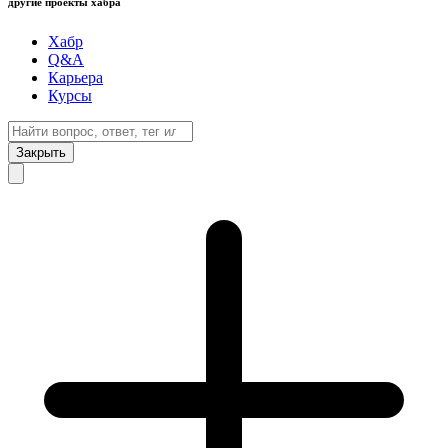
другие проекты хабра
Хабр
Q&A
Карьера
Курсы
Закрыть