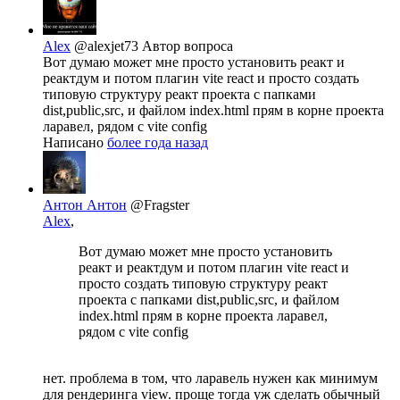
Alex
@alexjet73
Автор вопроса
Вот думаю может мне просто установить реакт и
реактдум и потом плагин vite react и просто создать
типовую структуру реакт проекта с папками
dist,public,src, и файлом index.html прям в корне проекта
ларавел, рядом с vite config
Написано
более года назад
Антон Антон
@Fragster
Alex
,
Вот думаю может мне просто установить
реакт и реактдум и потом плагин vite react и
просто создать типовую структуру реакт
проекта с папками dist,public,src, и файлом
index.html прям в корне проекта ларавел,
рядом с vite config
нет. проблема в том, что ларавель нужен как минимум
для рендеринга view. проще тогда уж сделать обычный