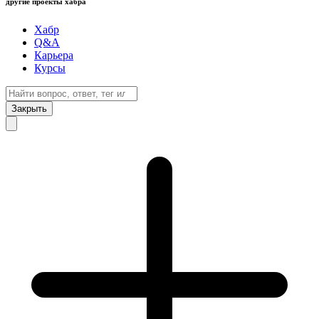
другие проекты хабра
Хабр
Q&A
Карьера
Курсы
Закрыть