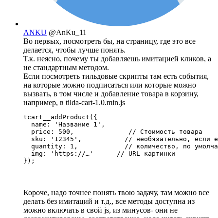
ANKU
@AnKu_11
Во первых, посмотреть бы, на страницу, где это все
делается, чтобы лучше понять.
Т.к. неясно, почему ты добавляешь имитацией кликов, а
не стандартным методом.
Если посмотреть тильдовые скрипты там есть события,
на которые можно подписаться или которые можно
вызвать, в том числе и добавление товара в корзину,
например, в tilda-cart-1.0.min.js
tcart__addProduct({

  name: 'Название 1',

  price: 500,              // Стоимость товара

  sku: '12345',           // необязательно, если е
  quantity: 1,            // количество, по умолча
  img: 'https://…'      // URL картинки

});
Короче, надо точнее понять твою задачу, там можно все
делать без имитаций и т.д., все методы доступна из
можно включать в свой js, из минусов- они не