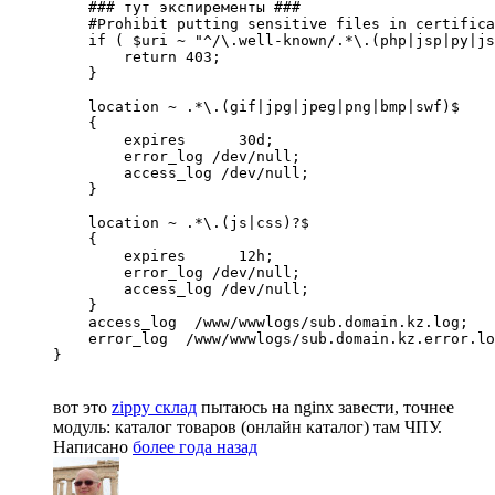
    ### тут экспиременты ###

    #Prohibit putting sensitive files in certifica
    if ( $uri ~ "^/\.well-known/.*\.(php|jsp|py|js
        return 403;

    }

    location ~ .*\.(gif|jpg|jpeg|png|bmp|swf)$

    {

        expires      30d;

        error_log /dev/null;

        access_log /dev/null;

    }

    location ~ .*\.(js|css)?$

    {

        expires      12h;

        error_log /dev/null;

        access_log /dev/null; 

    }

    access_log  /www/wwwlogs/sub.domain.kz.log;

    error_log  /www/wwwlogs/sub.domain.kz.error.lo
}
вот это
zippy склад
пытаюсь на nginx завести, точнее
модуль: каталог товаров (онлайн каталог) там ЧПУ.
Написано
более года назад