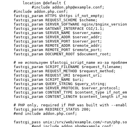
    location @default {

        #include addon.php@example.conf;

#include addon.php.conf;

fastcgi_param HTTPS $https if_not_empty;

fastcgi_param REQUEST_SCHEME $scheme;

fastcgi_param SERVER_SOFTWARE nginx/$nginx_version
fastcgi_param GATEWAY_INTERFACE CGI/1.1;

fastcgi_param SERVER_NAME $server_name;

fastcgi_param SERVER_ADDR $server_addr;

fastcgi_param SERVER_PORT $server_port;

fastcgi_param REMOTE_ADDR $remote_addr;

fastcgi_param REMOTE_PORT $remote_port;

fastcgi_param DOCUMENT_ROOT $document_root;

# не используем $fastcgi_script_name из-за проблем
fastcgi_param SCRIPT_FILENAME $request_filename;

fastcgi_param REQUEST_METHOD $request_method;

fastcgi_param REQUEST_URI $request_uri;

fastcgi_param SCRIPT_NAME $uri;

fastcgi_param QUERY_STRING $query_string;

fastcgi_param SERVER_PROTOCOL $server_protocol;

fastcgi_param CONTENT_TYPE $content_type if_not_em
fastcgi_param CONTENT_LENGTH $content_length if_no
# PHP only, required if PHP was built with --enabl
fastcgi_param REDIRECT_STATUS 200;

#end include addon.php.conf;

fastcgi_pass unix:/srv/web/example.com/~run/php.so
        #end include addon.php@example.conf;
