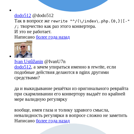
dodo512
@dodo512
Так в вопросе же
rewrite "^/(\/index\.php.{0,}|[-"
творчество как раз этого конвертера.
/;
И это не работает.
Написано
более года назад
Ivan Ustûžanin
@IvanU7n
dodo512
, а зачем упираться именно в rewrite, если
подобные действия делаются в nginx другими
средствами?
да и выкидывание решётки из оригинального реврайта
при скармливании его конвертору выдаёт по крайней
мере валидную регулярку
вообще, имея глаза и толику здравого смысла,
невалидность регулярки в вопросе сложно не заметить
Написано
более года назад