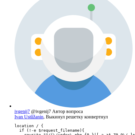
ivgenij7
@ivgenij7
Автор вопроса
Ivan Ustûžanin
, Выкинул решетку конвертнул
location / {

  if (!-e $request_filename){

    rewrite "^/(\/index\.php.{0,}|[-a-zA-Z0-9\/_]+