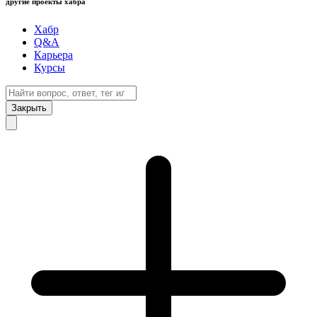
другие проекты хабра
Хабр
Q&A
Карьера
Курсы
Закрыть