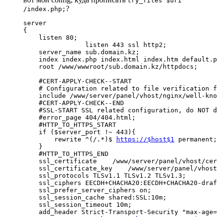
try_files $uri
?
/index.php;
server

{

    listen 80;

		listen 443 ssl http2;

    server_name sub.domain.kz;

    index index.php index.html index.htm default.p
    root /www/wwwroot/sub.domain.kz/httpdocs;

    #CERT-APPLY-CHECK--START

    # Configuration related to file verification f
    include /www/server/panel/vhost/nginx/well-kno
    #CERT-APPLY-CHECK--END

    #SSL-START SSL related configuration, do NOT d
    #error_page 404/404.html;

    #HTTP_TO_HTTPS_START

    if ($server_port !~ 443){

        rewrite ^(/.*)$ 
https://$host$1
 permanent;

    }

    #HTTP_TO_HTTPS_END

    ssl_certificate    /www/server/panel/vhost/cer
    ssl_certificate_key    /www/server/panel/vhost
    ssl_protocols TLSv1.1 TLSv1.2 TLSv1.3;

    ssl_ciphers EECDH+CHACHA20:EECDH+CHACHA20-draf
    ssl_prefer_server_ciphers on;

    ssl_session_cache shared:SSL:10m;

    ssl_session_timeout 10m;

    add_header Strict-Transport-Security "max-age=