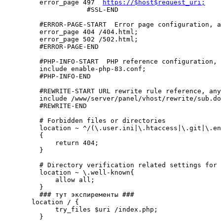
    error_page 497  
https://$host$request_uri;
		#SSL-END

    #ERROR-PAGE-START  Error page configuration, a
    error_page 404 /404.html;

    error_page 502 /502.html;

    #ERROR-PAGE-END

    #PHP-INFO-START  PHP reference configuration, 
    include enable-php-83.conf;

    #PHP-INFO-END

    #REWRITE-START URL rewrite rule reference, any
    include /www/server/panel/vhost/rewrite/sub.do
    #REWRITE-END

    # Forbidden files or directories

    location ~ ^/(\.user.ini|\.htaccess|\.git|\.en
    {

        return 404;

    }

    # Directory verification related settings for 
    location ~ \.well-known{

        allow all;

    }

    ### тут экспиременты ###

  location / {

        try_files $uri /index.php;

    }
