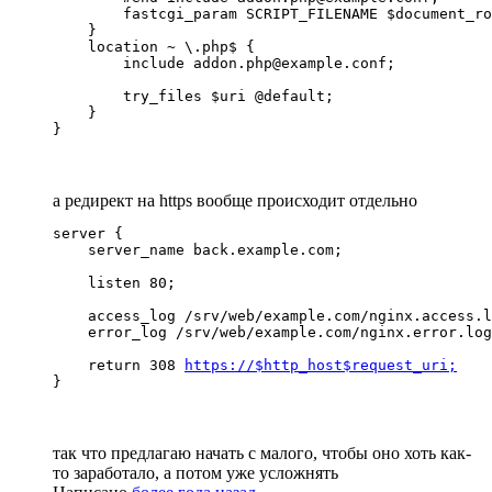
        fastcgi_param SCRIPT_FILENAME $document_ro
    }

    location ~ \.php$ {

        include addon.php@example.conf;

        try_files $uri @default;

    }

}
а редирект на https вообще происходит отдельно
server {

    server_name back.example.com;

    listen 80;

    access_log /srv/web/example.com/nginx.access.l
    error_log /srv/web/example.com/nginx.error.log
    return 308 
https://$http_host$request_uri;
}
так что предлагаю начать с малого, чтобы оно хоть как-
то заработало, а потом уже усложнять