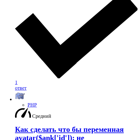
1
ответ
PHP
Средний
Как сделать что бы переменная
avatar($ank['id']); не