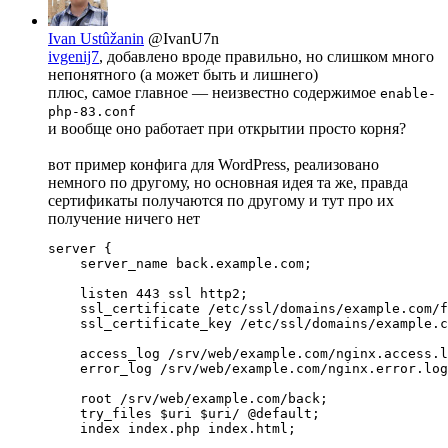
Ivan Ustûžanin
@IvanU7n
ivgenij7
, добавлено вроде правильно, но слишком много
непонятного (а может быть и лишнего)
плюс, самое главное — неизвестно содержимое
enable-
php-83.conf
и вообще оно работает при открытии просто корня?
вот пример конфига для WordPress, реализовано
немного по другому, но основная идея та же, правда
сертификаты получаются по другому и тут про их
получение ничего нет
server {

    server_name back.example.com;

    listen 443 ssl http2;

    ssl_certificate /etc/ssl/domains/example.com/f
    ssl_certificate_key /etc/ssl/domains/example.c
    access_log /srv/web/example.com/nginx.access.l
    error_log /srv/web/example.com/nginx.error.log
    root /srv/web/example.com/back;

    try_files $uri $uri/ @default;

    index index.php index.html;
