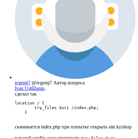
ivgenij7
@ivgenij7
Автор вопроса
Ivan Ustûžanin
,
сделал так
location / {

        try_files $uri /index.php;

    }
скачивается index.php при попытке открыть site.kz/shop
вот мой config, куда прописать