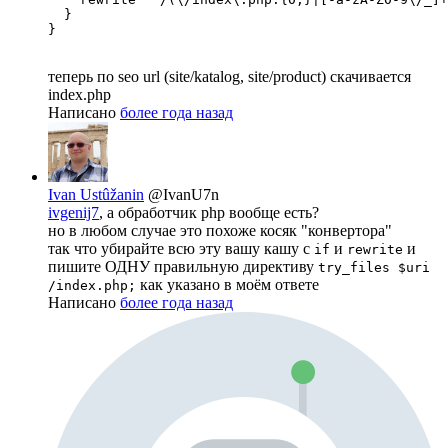
  }

}
теперь по seo url (site/katalog, site/product) скачивается
index.php
Написано
более года назад
Ivan Ustûžanin
@IvanU7n
ivgenij7
, а обработчик php вообще есть?
но в любом случае это похоже косяк "конвертора"
так что убирайте всю эту вашу кашу с
и
и
if
rewrite
пишите ОДНУ правильную директиву
try_files $uri
как указано в моём ответе
/index.php;
Написано
более года назад