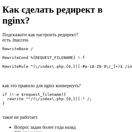
Как сделать редирект в
nginx?
Подскажите как настроить редирект?
есть .htaccess
RewriteBase / 

RewriteCond %{REQUEST_FILENAME} !-f

RewriteRule ^(\/index\.php.{0,}|[-#a-zA-Z0-9\/_]+)$ /in
как это правило для nginx конвернуть?
if (!-e $request_filename){

  rewrite "^/(\/index\.php.{0,}|[-" /;

}
такое не работает.
Вопрос задан
более года назад