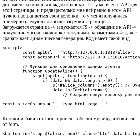
динамически код для каждой колонки. Т.к. у меня есть API для
этой страницы, и предварительно мне всё равно в этом API
нужно настраиваться свои колонки, то у меня получилась
примерно следующая логика загрузки страницы:
Загружается страница -> запускается JS -> обращение к API ->
получение массива колонок с текущими параметрами -> далее
срабатывает динамическая генерация. Код имеет такой вид
<script>

        const apiUrl = 'http://127.0.0.1:1818/alice';

        const actionUrl = 'http://127.0.0.1:1818/action
        // Функция для обновления данных агента

        function updateAlice() {

            $.get(apiUrl, function(data) {

                if (data && data.length > 0) {

                    $('#alice_columns').empty(); // Очи
                    data.forEach(alice=> {

                        // Создаем новую колонку для ко
const aliceColumn = `...куча html кода...'
Кнопки избавил от form, привел к обычному виду, избавился
от form.
<button id="stop_${alice.room}" class="btn" data-bs-tog