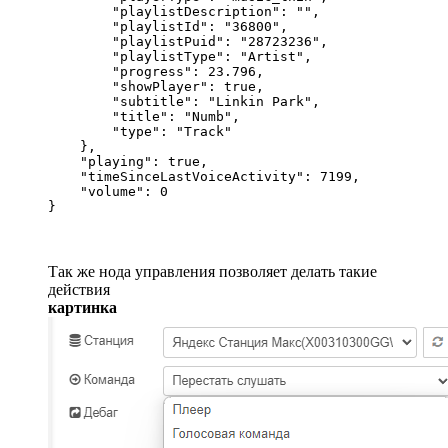
        "playlistDescription": "",

        "playlistId": "36800",

        "playlistPuid": "28723236",

        "playlistType": "Artist",

        "progress": 23.796,

        "showPlayer": true,

        "subtitle": "Linkin Park",

        "title": "Numb",

        "type": "Track"

    },

    "playing": true,

    "timeSinceLastVoiceActivity": 7199,

    "volume": 0

}
Так же нода управления позволяет делать такие
действия
картинка