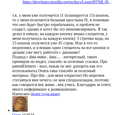
https://developer.mozilla.org/ru/docs/Learn/HTML/H
...
т.к. у меня уже получается 11 (планируется 15) кнопок,
то у меня получается большая простыня JS, я понимаю
что оно будет быстро отрабатывать, и проблем не
создаст, однако я хотел бы это минимизировать. Я так
делал в начале, на каждую кнопку вешал слушателя, у
меня получалось на каждую кнопку 3 строчки кода, на
15 кнопок получится уже 45 строк. Или я что-то
недопонял, и я вешаю один слушатель на все кнопки и
дальше уже могу работать с данными?
Подход с data-status , data-... - интересный, таких
примеров не видел, спасибо за полезные ссылки. Про
parentElement - знал, никак не мог допереть как его
использовать) Опять таки спасибо за полезный
материал. Про this - для меня открытие) Но впрочем
стесняться мне нечего, не моя специализация, поэтому
как говорится век живи - век учись. Благодарю за ответ,
много информации к размышлению.
Написано
более года назад
Олег
@402d