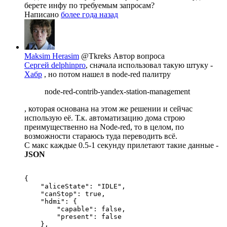
берете инфу по требуемым запросам?
Написано
более года назад
Maksim Herasim
@Tkreks
Автор вопроса
Сергей delphinpro
, cначала использовал такую штуку -
Хабр
, но потом нашел в node-red палитру
node-red-contrib-yandex-station-management
, которая основана на этом же решении и сейчас
использую её. Т.к. автоматизацию дома строю
преимущественно на Node-red, то в целом, по
возможности стараюсь туда переводить всё.
С макс каждые 0.5-1 секунду прилетают такие данные -
JSON
{

    "aliceState": "IDLE",

    "canStop": true,

    "hdmi": {

        "capable": false,

        "present": false

    },
