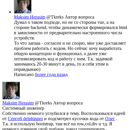
Maksim Herasim
@Tkreks
Автор вопроса
Думал о таком подходе, но не со стороны vue, а на
стороне backend, чтобы динамически формировался html
в зависимости от предварительно настроенного числа
устройств.
То что лапша - согласен и не спорю, мне уже доставляет
проблем работать с кодом. Но сейчас хочу выработать
общую концепцию и функционал, а далее уже
оптимизировать код и работу с ним. Т.к. задачкой
занимаюсь 20-30 минут в день, то я себя этим и
оправдываю)
Написано
более года назад
Maksim Herasim
@Tkreks
Автор вопроса
Системный инженер
Собственно немного углубился в тему. Воспользовался идеей
от
Сергей delphinpro
и подсмотрел кусочки кода от
Олег
.
Т.к. я использую bootstrap, там всё на row,col,div и тд. Я
немного изменив свой шаблон, начал генерировать