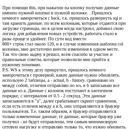
При помощи this, при нажатии на кнопку получаю данные
именно нужной кнопки в нужной колонке. . Пришлось
немного заморочиться с back, т.к. пришлось развернуть sql и
там хранить данные. по всем колонкам, которые отдаются при
загрузке страницы, но в целом когда настроил, добавил свою
логику для добавления новых устройств, работать стало в
разы проще и удобнее. По сути код вместо
800+ строк стал около 120, и в случае изменения шаблона col
колонки, мне достаточно внести изменения в одном месте.
Так что свою задачу я решил, всем спасибо за участие и
правильные советы, которые позволили мне прийти к
нужному понимаю.
P.S. WS к этому делу прикрутил, пришлось немного
заморочиться с проверкой, какие данные нужно обновлять,
использую 2 таблицы, a - actual, b - history. сравниваю их
между собой, отличия отправляю по ws, в b записываю все
данные из a. Данные с колонок поступают в хаотичном
порядке, с интервалом от 0.5 - 2 секунд. Эти данные
записываются в "a", далее срабатывает скрипт сравнения,
если есть отличия между a и b, они отправляются в браузер
пользователя. Т.е. таким образом, в браузер отправляются
только измененные данные, те данные, которые браузер уже
получил - не будут отправлены, тем самым минимизирую
сетевую нагрузку и отправляю только то, что нужно обновить.