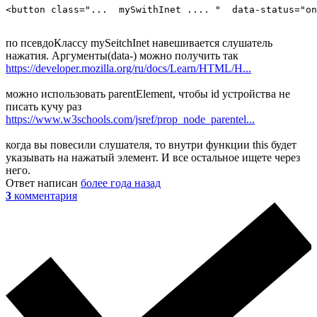
<button class="...  mySwithInet .... "  data-status="on
по псевдоКлассу mySeitchInet навешивается слушатель
нажатия. Аргументы(data-) можно получить так
https://developer.mozilla.org/ru/docs/Learn/HTML/H...
можно использовать parentElement, чтобы id устройства не
писать кучу раз
https://www.w3schools.com/jsref/prop_node_parentel...
когда вы повесили слушателя, то внутри функции this будет
указывать на нажатый элемент. И все остальное ищете через
него.
Ответ написан
более года назад
3
комментария