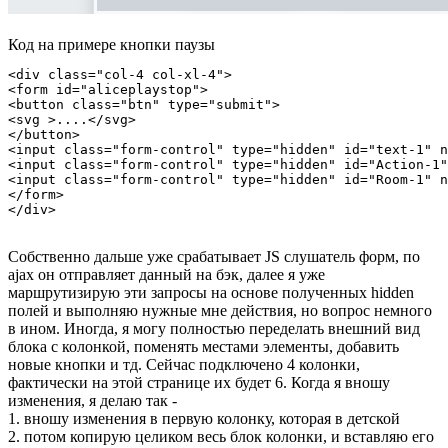
Код на примере кнопки паузы
<div class="col-4 col-xl-4">

<form id="aliceplaystop">

<button class="btn" type="submit">

<svg >....</svg>

</button>

<input class="form-control" type="hidden" id="text-1" n
<input class="form-control" type="hidden" id="Action-1"
<input class="form-control" type="hidden" id="Room-1" n
</form>

</div>
Собственно дальше уже срабатывает JS слушатель форм, по
ajax он отправляет данный на бэк, далее я уже
маршрутизирую эти запросы на основе полученных hidden
полей и выполняю нужные мне действия, но вопрос немного
в ином. Иногда, я могу полностью переделать внешний вид
блока с колонкой, поменять местами элементы, добавить
новые кнопки и тд. Сейчас подключено 4 колонки,
фактически на этой странице их будет 6. Когда я вношу
изменения, я делаю так -
1. вношу изменения в первую колонку, которая в детской
2. потом копирую целиком весь блок колонки, и вставляю его