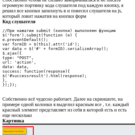
огромную портянку кода слушателя под каждую кнопку, я
решил все кнопки запихнуть в и повесил слушателя на js,
который ловит нажатия на кнопки форм
Код слушателя
//При нажатии submit (кнопки) выполняем функцию

$('form').submit(function (e) {

e.preventDefault();

var formID = $(this).attr('id');

var data = $('#' + formID).serializeArray();

$.ajax({

type: "POST",

url: 'action',

data: data,

success: function(response){

$('#successresult').html(response);

},

});});
Собственно всё чудесно работает. Далее на скриншоте, на
примере одной колонки я выделил красным все , т.е. каждый
красный элемент представляет из себя в которой есть и есть
еще несколько
Картинка