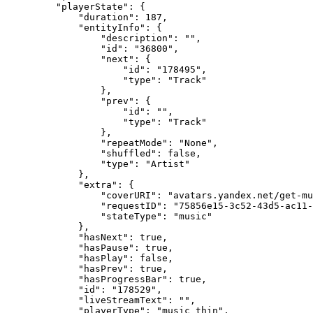
    "playerState": {

        "duration": 187,

        "entityInfo": {

            "description": "",

            "id": "36800",

            "next": {

                "id": "178495",

                "type": "Track"

            },

            "prev": {

                "id": "",

                "type": "Track"

            },

            "repeatMode": "None",

            "shuffled": false,

            "type": "Artist"

        },

        "extra": {

            "coverURI": "avatars.yandex.net/get-mu
            "requestID": "75856e15-3c52-43d5-ac11-
            "stateType": "music"

        },

        "hasNext": true,

        "hasPause": true,

        "hasPlay": false,

        "hasPrev": true,

        "hasProgressBar": true,

        "id": "178529",

        "liveStreamText": "",

        "playerType": "music_thin",
