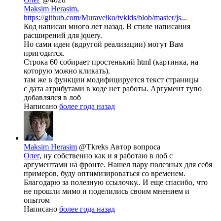
Maksim Herasim
,
https://github.com/Muraveiko/tvkids/blob/master/js...
Код написан много лет назад. В стиле написания
расширений для jquery.
Но сами идеи (вдругой реализации) могут Вам
пригодится.
Строка 60 собирает простенький html (картинка, на
которую можно кликать).
там же в функции модифицируется текст страницы
с дата атрибутами в коде нет работы. Аргумент тупо
добавлялся в лоб
Написано
более года назад
Maksim Herasim
@Tkreks
Автор вопроса
Олег
, ну собственно как и я работаю в лоб с
аргументами на фронте. Нашел пару полезных для себя
примеров, буду оптимизироваться со временем.
Благодарю за полезную ссылочку.. И еще спасибо, что
не прошли мимо и поделились своим мнением и
опытом
Написано
более года назад