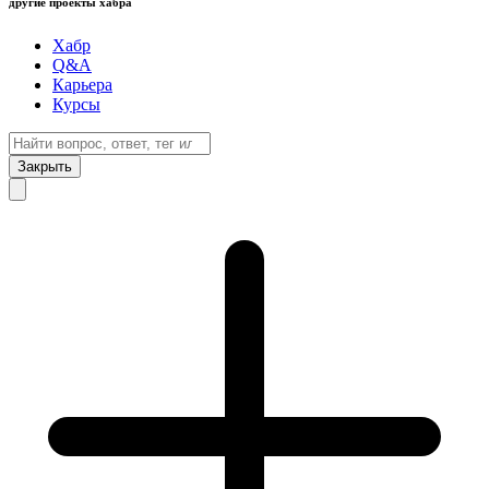
другие проекты хабра
Хабр
Q&A
Карьера
Курсы
Закрыть