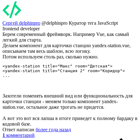
Сергей delphinpro
@delphinpro
Куратор тега JavaScript
frontend developer
Берем современный фреймворк. Например Vue, как самый
легкий для старта.
Делаем компонент для карточки станции yandex-station.vue,
описываем там весь шаблон, всю логику.
Потом используем столь раз, сколько нужно.
<yandex-station title="Макс" room="Детская">

<yandex-station title="Станция 2" room="Коридор">

...
Захотели поменять внешний вид или функциональность для
карточки станции - меняем только компонент yandex-
station.vue, остальное даже трогать не придется.
А вот это вот вся лапша в итоге приведет к полному бардаку в
кодовой базе.
Ответ написан
более года назад
1
комментарий