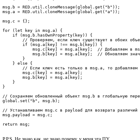
msg.b = RED.util.cloneMessage(global.get("b"));

msg.a = RED.util.cloneMessage(global.get("a"));

msg.c = {};

for (let key in msg.a) {

    if (msg.b.hasOwnProperty(key)) {

        // Проверяем, если ключ существует в обоих объе
        if (msg.a[key] !== msg.b[key]) {

            msg.c[key] = msg.a[key];  // Добавляем в ms
            msg.b[key] = msg.a[key];  // Обновляем знач
        }

    } else {

        // Если ключ есть только в msg.a, то добавляем 
        msg.c[key] = msg.a[key];

        msg.b[key] = msg.a[key];

    }

}

// Сохраняем обновленный объект msg.b в глобальную пере
global.set("b", msg.b);

// Устанавливаем msg.c в payload для возврата различий

msg.payload = msg.c;

return msg;
P.P.S. Не знаю как, не знаю почему, у меня эта ПУ