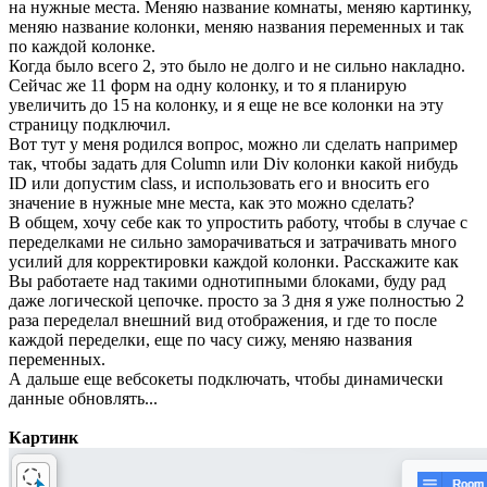
на нужные места. Меняю название комнаты, меняю картинку,
меняю название колонки, меняю названия переменных и так
по каждой колонке.
Когда было всего 2, это было не долго и не сильно накладно.
Сейчас же 11 форм на одну колонку, и то я планирую
увеличить до 15 на колонку, и я еще не все колонки на эту
страницу подключил.
Вот тут у меня родился вопрос, можно ли сделать например
так, чтобы задать для Column или Div колонки какой нибудь
ID или допустим class, и использовать его и вносить его
значение в нужные мне места, как это можно сделать?
В общем, хочу себе как то упростить работу, чтобы в случае с
переделками не сильно заморачиваться и затрачивать много
усилий для корректировки каждой колонки. Расскажите как
Вы работаете над такими однотипными блоками, буду рад
даже логической цепочке. просто за 3 дня я уже полностью 2
раза переделал внешний вид отображения, и где то после
каждой переделки, еще по часу сижу, меняю названия
переменных.
А дальше еще вебсокеты подключать, чтобы динамически
данные обновлять...
Картинк