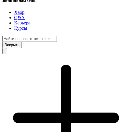
другие проекты хабра
Хабр
Q&A
Карьера
Курсы
Закрыть