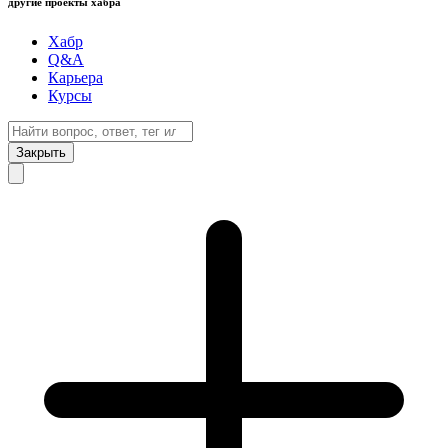
другие проекты хабра
Хабр
Q&A
Карьера
Курсы
Закрыть