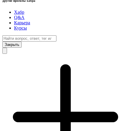
другие проекты хабра
Хабр
Q&A
Карьера
Курсы
Закрыть