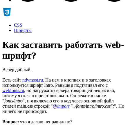
CSS
Шрифты
Как заставить работать web-
шрифт?
Вечер добрый.
Есть сайт
ndvmost.ru
. На нем в кнопках и в заголовках
используется шрифт Intro. Раньше я подтягивал его с
webfonts.ru
, но нагружать сервера товарищей некрасиво,
потому я скачал шрифт локально. Он лежит в папке
"
fonts/intro
", и я включаю его в код через основной файл
стилей main.css строкой "
@import
"../fonts/intro/intro.css";
". Но
ничего не происходит.
Вопрос:
что я делаю неправильно?