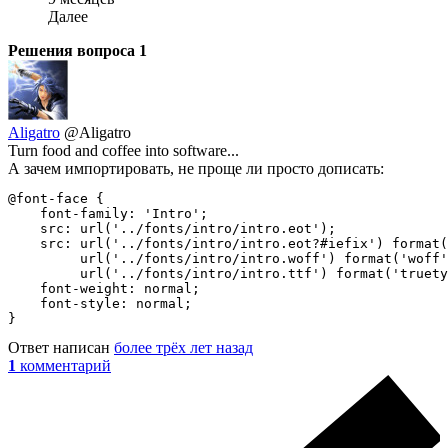
Далее
Решения вопроса
1
Aligatro
@Aligatro
Turn food and coffee into software...
А зачем импортировать, не проще ли просто дописать:
@font-face {

    font-family: 'Intro';

    src: url('../fonts/intro/intro.eot');

    src: url('../fonts/intro/intro.eot?#iefix') format(
         url('../fonts/intro/intro.woff') format('woff'
         url('../fonts/intro/intro.ttf') format('truety
    font-weight: normal;

    font-style: normal;

}
Ответ написан
более трёх лет назад
1
комментарий