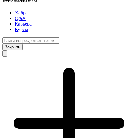
другие проекты хабра
Хабр
Q&A
Карьера
Курсы
Закрыть