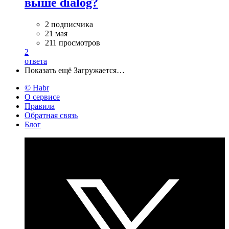
выше dialog?
2 подписчика
21 мая
211 просмотров
2
ответа
Показать ещё
Загружается…
© Habr
О сервисе
Правила
Обратная связь
Блог