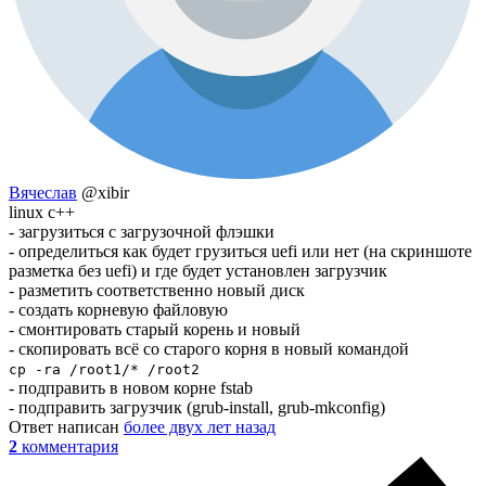
Вячеслав
@xibir
linux c++
- загрузиться с загрузочной флэшки
- определиться как будет грузиться uefi или нет (на скриншоте
разметка без uefi) и где будет установлен загрузчик
- разметить соответственно новый диск
- создать корневую файловую
- смонтировать старый корень и новый
- скопировать всё со старого корня в новый командой
cp -ra /root1/* /root2
- подправить в новом корне fstab
- подправить загрузчик (grub-install, grub-mkconfig)
Ответ написан
более двух лет назад
2
комментария