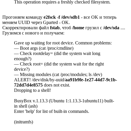
This operation requires a freshly checked filesystem.
Прогоняем команду
e2fsck -f /dev/sdb1
- все OK и теперь
меняем UUID через Gparted - OK.
Скорректировали файл
fstab
, чтоб
/home
грузил с
/dev/sda
....
Грузимся с нового и получаем:
Gave up waiting for root device. Common problems:
— Boot args (cat /proc/cmdline)
— Check rootdelay= (did the system wait long
enough?)
— Check root= (did the system wait for the right
device?)
— Missing modules (cat /proc/modules; ls /dev)
ALERT! /dev/disk/by-uuid/
aa91b9fe-1e27-44d7-9c1b-
72dd7d4e8575
does not exist.
Dropping to a shell!
BusyBox v.1.13.3 (Ubuntu 1:1.13.3-1ubuntu11) built-
in shell (ash)
Enter 'help' for list of built-in commands.
(initramfs)