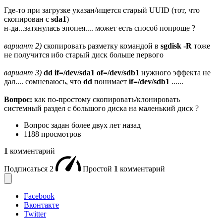
Где-то при загрузке указан/ищется старый UUID (тот, что
скопирован с
sda1
)
н-да...затянулась эпопея.... может есть способ попроще ?
вариант 2)
скопировать разметку командой в
sgdisk -R
тоже
не получится ибо старый диск больше первого
вариант 3)
dd if=/dev/sda1 of=/dev/sdb1
нужного эффекта не
дал.... сомневаюсь, что
dd
понимает
if=/dev/sdb1
......
Вопрос:
как по-простому скопировать/клонировать
системный раздел с большого диска на маленький диск ?
Вопрос задан
более двух лет назад
1188 просмотров
1
комментарий
Подписаться
2
Простой
1
комментарий
Facebook
Вконтакте
Twitter