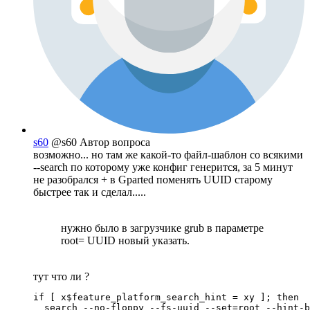
s60
@s60
Автор вопроса
возможно... но там же какой-то файл-шаблон со всякими
--search по которому уже конфиг генерится, за 5 минут
не разобрался + в Gparted поменять UUID старому
быстрее так и сделал.....
нужно было в загрузчике grub в параметре
root= UUID новый указать.
тут что ли ?
if [ x$feature_platform_search_hint = xy ]; then

  search --no-floppy --fs-uuid --set=root --hint-b