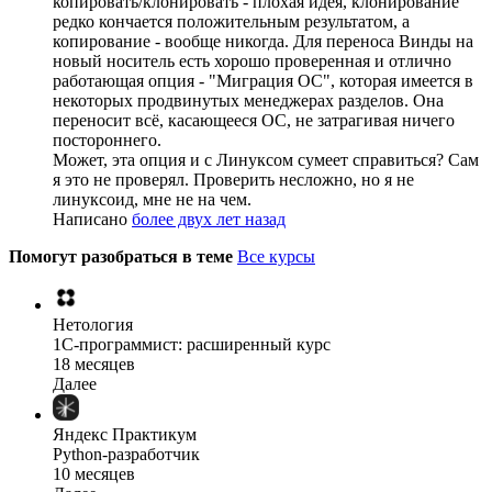
копировать/клонировать - плохая идея, клонирование
редко кончается положительным результатом, а
копирование - вообще никогда. Для переноса Винды на
новый носитель есть хорошо проверенная и отлично
работающая опция - "Миграция ОС", которая имеется в
некоторых продвинутых менеджерах разделов. Она
переносит всё, касающееся ОС, не затрагивая ничего
постороннего.
Может, эта опция и с Линуксом сумеет справиться? Сам
я это не проверял. Проверить несложно, но я не
линуксоид, мне не на чем.
Написано
более двух лет назад
Помогут разобраться в теме
Все курсы
Нетология
1C-программист: расширенный курс
18 месяцев
Далее
Яндекс Практикум
Python-разработчик
10 месяцев