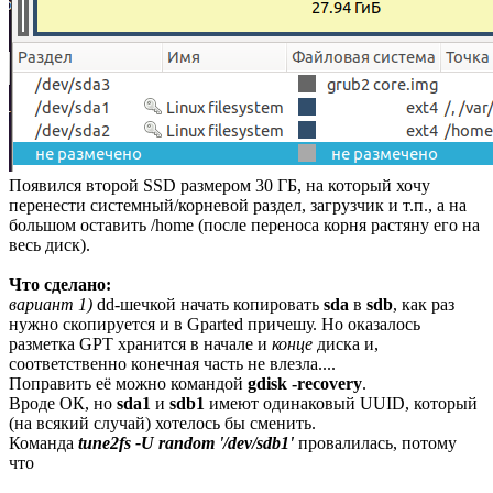
Появился второй SSD размером 30 ГБ, на который хочу
перенести системный/корневой раздел, загрузчик и т.п., а на
большом оставить /home (после переноса корня растяну его на
весь диск).
Что сделано:
вариант 1)
dd-шечкой начать копировать
sda
в
sdb
, как раз
нужно скопируется и в Gparted причешу. Но оказалось
разметка GPT хранится в начале и
конце
диска и,
соответственно конечная часть не влезла....
Поправить её можно командой
gdisk -recovery
.
Вроде ОК, но
sda1
и
sdb1
имеют одинаковый UUID, который
(на всякий случай) хотелось бы сменить.
Команда
tune2fs -U random '/dev/sdb1'
провалилась, потому
что