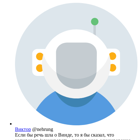
Виктор
@nehrung
Если бы речь шла о Винде, то я бы сказал, что