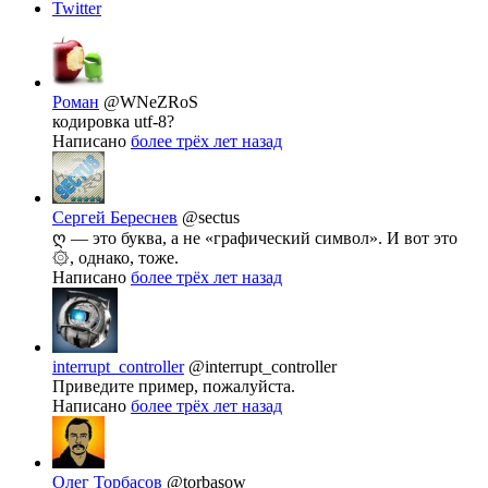
Twitter
Роман
@WNeZRoS
кодировка utf-8?
Написано
более трёх лет назад
Сергей Береснев
@sectus
ღ — это буква, а не «графический символ». И вот это
۞, однако, тоже.
Написано
более трёх лет назад
interrupt_controller
@interrupt_controller
Приведите пример, пожалуйста.
Написано
более трёх лет назад
Олег Торбасов
@torbasow