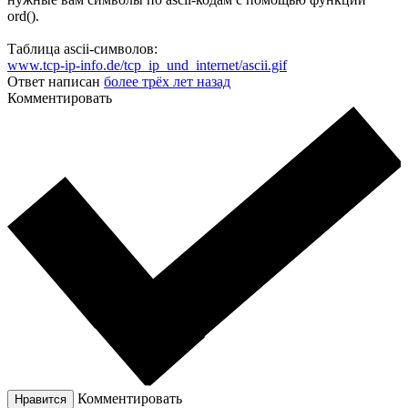
ord().
Таблица ascii-символов:
www.tcp-ip-info.de/tcp_ip_und_internet/ascii.gif
Ответ написан
более трёх лет назад
Комментировать
Комментировать
Нравится