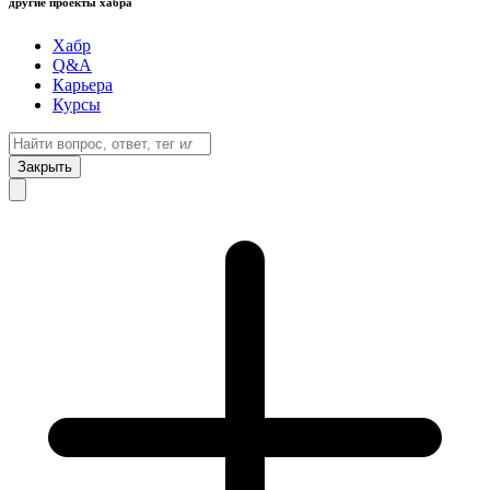
другие проекты хабра
Хабр
Q&A
Карьера
Курсы
Закрыть