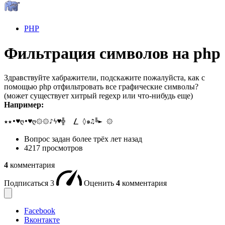
PHP
Фильтрация символов на php
Здравствуйте хабражители, подскажите пожалуйста, как с
помощью php отфильтровать все графические символы?
(может существует хитрый regexp или что-нибудь еще)
Например:
★★•♥ღ•♥ღ۞۞♪ϟ♥╬  ⎳ ◊๑♫╚► ۞
Вопрос задан
более трёх лет назад
4217 просмотров
4
комментария
Подписаться
3
Оценить
4
комментария
Facebook
Вконтакте