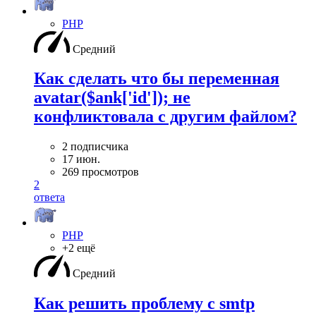
PHP
Средний
Как сделать что бы переменная
avatar($ank['id']); не
конфликтовала с другим файлом?
2 подписчика
17 июн.
269 просмотров
2
ответа
PHP
+2 ещё
Средний
Как решить проблему с smtp