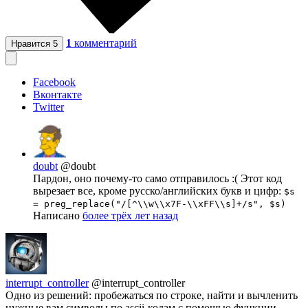
1
комментарий
Нравится
5
Facebook
Вконтакте
Twitter
doubt
@doubt
Пардон, оно почему-то само отправилось :( Этот код
вырезает все, кроме русско/английских букв и цифр:
$s
= preg_replace("/[^\\w\\x7F-\\xFF\\s]+/s", $s)
Написано
более трёх лет назад
interrupt_controller
@interrupt_controller
Одно из решений: пробежаться по строке, найти и вычленить
нужные вам символы по ascii-кодам с помощью функции