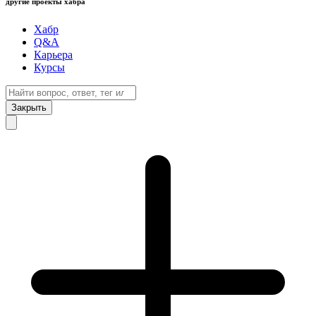
другие проекты хабра
Хабр
Q&A
Карьера
Курсы
Закрыть