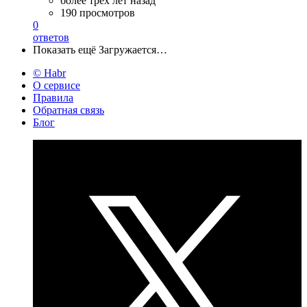
более трёх лет назад
190 просмотров
0
ответов
Показать ещё
Загружается…
© Habr
О сервисе
Правила
Обратная связь
Блог